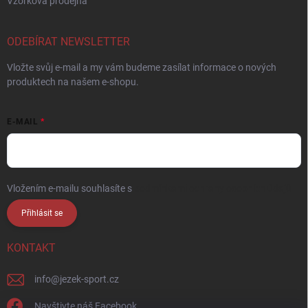
Vzorková prodejna
ODEBÍRAT NEWSLETTER
Vložte svůj e-mail a my vám budeme zasílat informace o nových
produktech na našem e-shopu.
E-MAIL
Vložením e-mailu souhlasíte s
podmínkami ochrany osobních údajů
Přihlásit se
KONTAKT
info
@
jezek-sport.cz
Navštivte náš Facebook