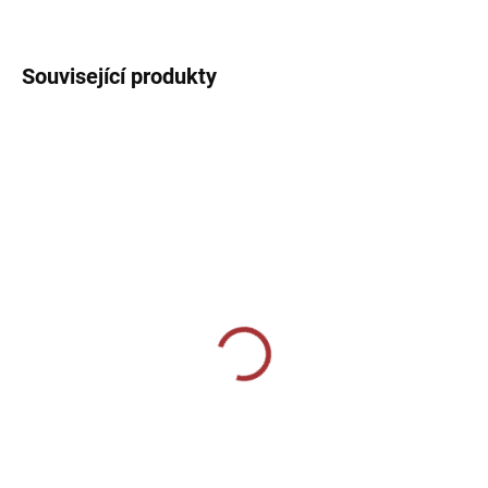
DETAILNÍ INFORMACE
Související produkty
SKLADEM U VÝROBCE
SKLADEM U VÝROBCE
Elasťáky Givova Skin -
Elasťáky Givova Skin -
bílá
červená
369 Kč
369 Kč
Detail
Detail