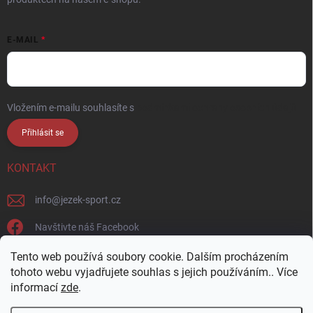
E-MAIL
Vložením e-mailu souhlasíte s
podmínkami ochrany osobních údajů
Přihlásit se
KONTAKT
info
@
jezek-sport.cz
Navštivte náš Facebook
jezek_sport_np/
Tento web používá soubory cookie. Dalším procházením
tohoto webu vyjadřujete souhlas s jejich používáním.. Více
informací
zde
.