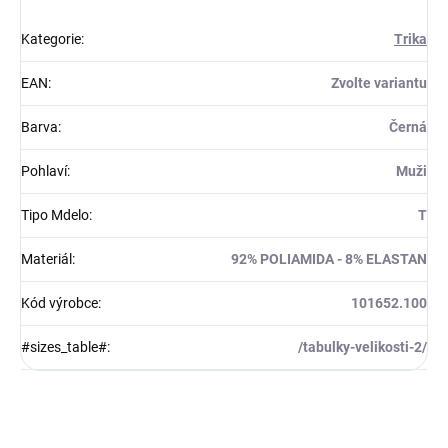
Kategorie
:
Trika
EAN
:
Zvolte variantu
Barva
:
Černá
Pohlaví
:
Muži
Tipo Mdelo
:
T
Materiál
:
92% POLIAMIDA - 8% ELASTAN
Kód výrobce
:
101652.100
#sizes_table#
:
/tabulky-velikosti-2/