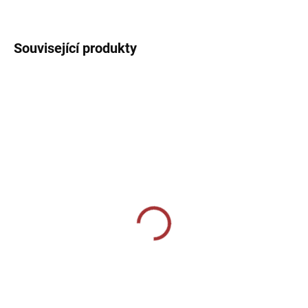
DETAILNÍ INFORMACE
Související produkty
SKLADEM U VÝROBCE
SKLADEM U VÝROBCE
Elasťáky Givova Skin -
Elasťáky Givova Skin -
černá
bílá
369 Kč
369 Kč
Detail
Detail