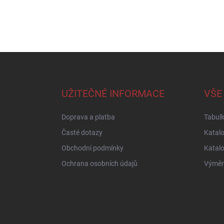
Z
á
p
a
UŽITEČNÉ INFORMACE
VŠE
t
í
Doprava a platba
Tabulk
Časté dotazy
Katal
Obchodní podmínky
Katal
Ochrana osobních údajů
Výměna