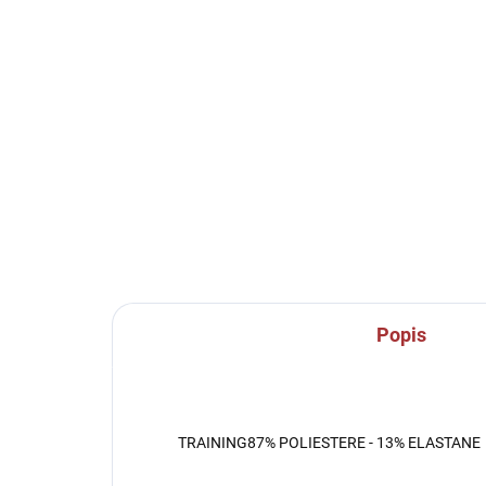
SKLADEM U VÝROBCE
Sportovní termotriko
Te
Joma Academy - modrá
Co
še
649 Kč
54
Detail
Popis
TRAINING87% POLIESTERE - 13% ELASTANE