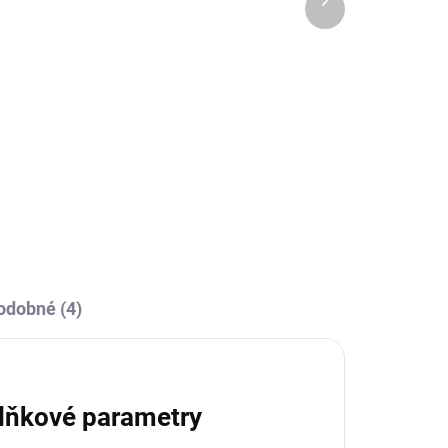
OBCE
SKLADEM U VÝROBCE
produkt
sic
Termotriko Givova
Corpus 1 B/R - bílá
459 Kč
l
Detail
odobné (4)
lňkové parametry