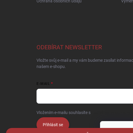
Ochrana osobních údajů
Výměna
ODEBÍRAT NEWSLETTER
Vložte svůj e-mail a my vám budeme zasílat informa
našem e-shopu.
E-MAIL
Vložením e-mailu souhlasíte s
podmínkami ochrany o
Přihlásit se
Tento web p