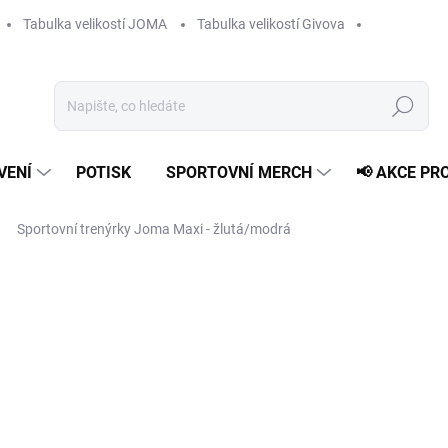
Tabulka velikostí JOMA
Tabulka velikostí Givova
Hledat
VENÍ
POTISK
SPORTOVNÍ MERCH
📢 AKCE PR
Sportovní trenýrky Joma Maxi - žlutá/modrá
399 Kč
Měrná
ZVOLTE VARIANTU
cena:
VELIKOST