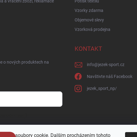
 a vrácení zboží, reklamace
Potisk textilu
Vzorky zdarma
Objemové slevy
Vzorková prodejna
KONTAKT
ce o nových produktech na
info
@
jezek-sport.cz
Navštivte náš Facebook
jezek_sport_np/
sobních údajů
oužívá soubory cookie. Dalším procházením tohoto