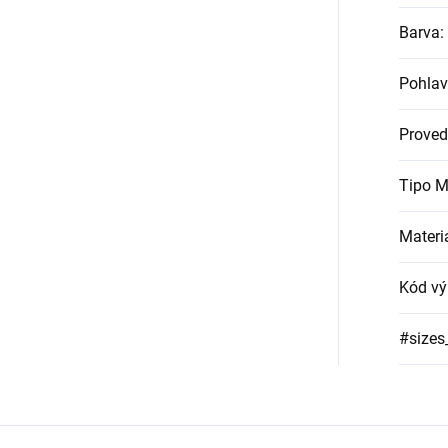
Barva
:
Pohlav
Proved
Tipo M
Materi
Kód vý
#sizes