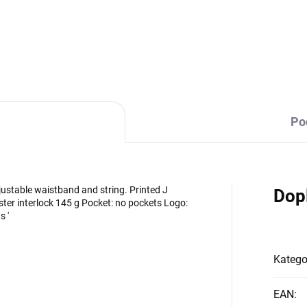
DETAILNÍ INFORMACE
Po
djustable waistband and string. Printed J
Dop
ster interlock 145 g Pocket: no pockets Logo:
s '
Katego
EAN
: