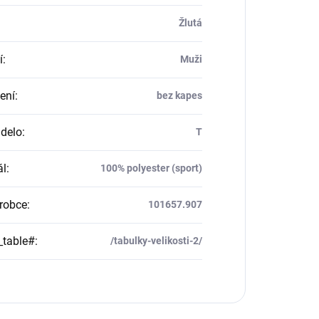
Žlutá
í
:
Muži
ení
:
bez kapes
delo
:
T
ál
:
100% polyester (sport)
robce
:
101657.907
_table#
:
/tabulky-velikosti-2/