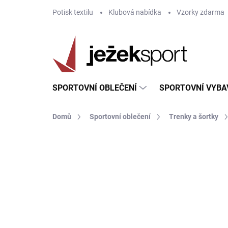
Přejít
Potisk textilu
Klubová nabídka
Vzorky zdarma
na
obsah
SPORTOVNÍ OBLEČENÍ
SPORTOVNÍ VYBA
Domů
Sportovní oblečení
Trenky a šortky
ZNAČKA:
JOMA