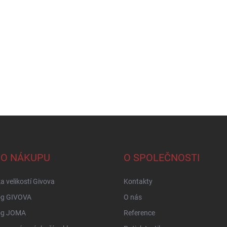
 O NÁKUPU
O SPOLEČNOSTI
a velikostí Givova
Kontakty
og GIVOVA
O nás
og JOMA
Reference