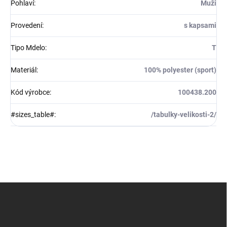
Pohlaví
:
Muži
Provedení
:
s kapsami
Tipo Mdelo
:
T
Materiál
:
100% polyester (sport)
Kód výrobce
:
100438.200
#sizes_table#
:
/tabulky-velikosti-2/
Z
á
p
a