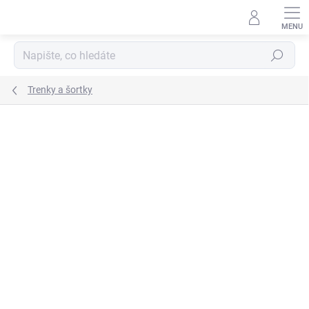
Přejít
na
obsah
Hledat
Trenky a šortky
ZNAČKA:
JOMA