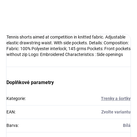
Sportovní trenýrky s kapsami. Pro sportovce nebo trénéry, kteří
potřebují kapsy.
DETAILNÍ INFORMACE
Tennis shorts aimed at competition in knitted fabric. Adjustable
elastic drawstring waist. With side pockets. Details: Composition:
Fabric: 100% Polyester interlock; 145 grms Pockets: Front pockets
without zip Logo: Embroidered Characteristics : Side openings
Doplňkové parametry
Kategorie
:
Trenky a šortky
EAN
:
Zvolte variantu
Barva
:
Bílá