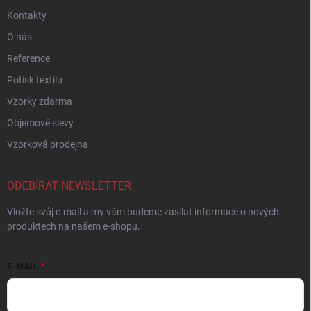
Kontakty
O nás
Reference
Potisk textilu
Vzorky zdarma
Objemové slevy
Vzorková prodejna
ODEBÍRAT NEWSLETTER
Vložte svůj e-mail a my vám budeme zasílat informace o nových
produktech na našem e-shopu.
E-MAIL