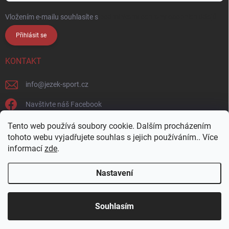
Vložením e-mailu souhlasíte s
podmínkami ochrany osobních údajů
Přihlásit se
KONTAKT
info
@
jezek-sport.cz
Navštivte náš Facebook
jezek_sport_np/
Tento web používá soubory cookie. Dalším procházením
tohoto webu vyjadřujete souhlas s jejich používáním.. Více
informací
zde
.
Nastavení
Copyright 2026
Ježek sport s.r.o.
. Všechna práva vyhrazena.
Upravit
nastavení cookies
Přijďte si vybrat osobně! Široká nabídka materiálů a
Souhlasím
barev na naší vzorkovně v Nové Pace.
Vytvořil Shoptet