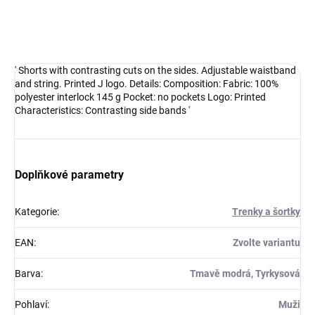
Sportovní trenýrky k soutěžním dresům nebo na trénink.
DETAILNÍ INFORMACE
' Shorts with contrasting cuts on the sides. Adjustable waistband
and string. Printed J logo. Details: Composition: Fabric: 100%
polyester interlock 145 g Pocket: no pockets Logo: Printed
Characteristics: Contrasting side bands '
Doplňkové parametry
Kategorie
:
Trenky a šortky
EAN
:
Zvolte variantu
Barva
:
Tmavě modrá, Tyrkysová
Pohlaví
:
Muži