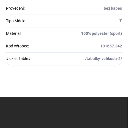
Provedení
:
bez kapes
Tipo Mdelo
:
T
Materiál
:
100% polyester (sport)
Kód výrobce
:
101657.342
#sizes_table#
:
/tabulky-velikosti-2/
Z
á
p
a
t