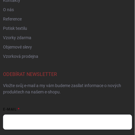
Kontakty
O nás
Reference
Potisk textilu
Vzorky zdarma
Objemové slevy
Vzorková prodejna
ODEBÍRAT NEWSLETTER
Vložte svůj e-mail a my vám budeme zasílat informace o nových
produktech na našem e-shopu.
E-MAIL