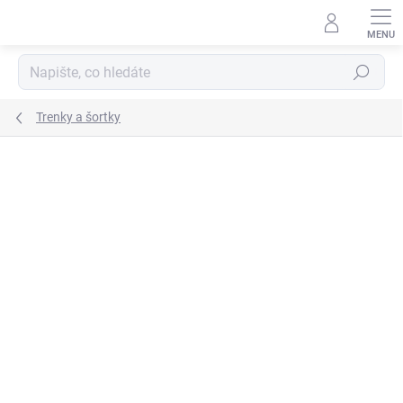
Přejít
na
obsah
Hledat
Trenky a šortky
ZNAČKA:
JOMA