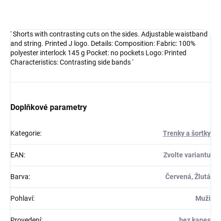
DETAILNÍ INFORMACE
' Shorts with contrasting cuts on the sides. Adjustable waistband
and string. Printed J logo. Details: Composition: Fabric: 100%
polyester interlock 145 g Pocket: no pockets Logo: Printed
Characteristics: Contrasting side bands '
Doplňkové parametry
Kategorie
:
Trenky a šortky
EAN
:
Zvolte variantu
Barva
:
Červená, Žlutá
Pohlaví
:
Muži
Provedení
:
bez kapes