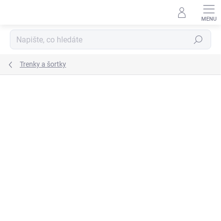
Přejít
na
obsah
Hledat
Trenky a šortky
ZNAČKA:
JOMA