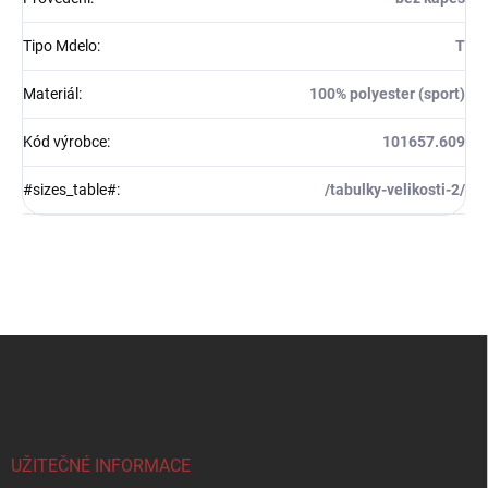
Tipo Mdelo
:
T
Materiál
:
100% polyester (sport)
Kód výrobce
:
101657.609
#sizes_table#
:
/tabulky-velikosti-2/
Z
á
p
a
t
í
UŽITEČNÉ INFORMACE