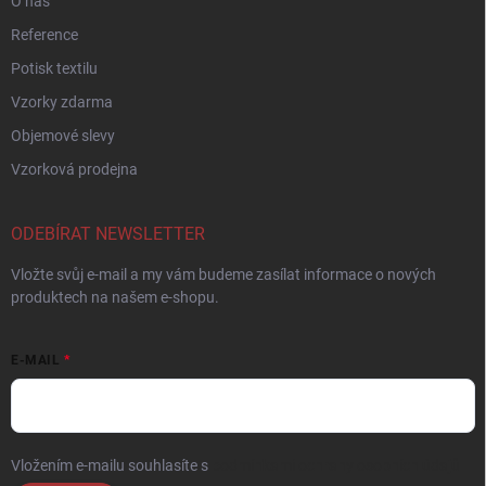
O nás
Reference
Potisk textilu
Vzorky zdarma
Objemové slevy
Vzorková prodejna
ODEBÍRAT NEWSLETTER
Vložte svůj e-mail a my vám budeme zasílat informace o nových
produktech na našem e-shopu.
E-MAIL
Vložením e-mailu souhlasíte s
podmínkami ochrany osobních údajů