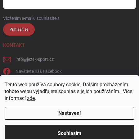
Vložením e-mailu souhlasíte s
podmínkami ochrany osobních údajů
Přihlásit se
KONTAKT
info
@
jezek-sport.cz
Navštivte náš Facebook
jezek_sport_np/
Tento web používá soubory cookie. Dalším procházením
tohoto webu vyjadřujete souhlas s jejich používáním.. Více
informací
zde
.
Nastavení
Copyright 2026
Ježek sport s.r.o.
. Všechna práva vyhrazena.
Upravit
nastavení cookies
Přijďte si vybrat osobně! Široká nabídka materiálů a
Souhlasím
barev na naší vzorkovně v Nové Pace.