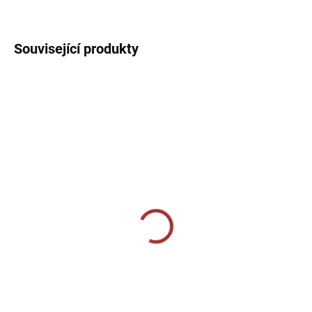
DETAILNÍ INFORMACE
Související produkty
SKLADEM U VÝROBCE
SKLADEM U VÝROBCE
Elasťáky Givova Skin -
Elasťáky Givova Skin -
tmavě modrá
černá
369 Kč
369 Kč
Detail
Detail