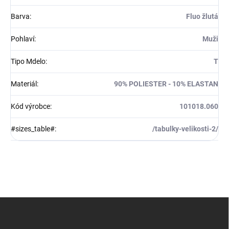
Barva
:
Fluo žlutá
Pohlaví
:
Muži
Tipo Mdelo
:
T
Materiál
:
90% POLIESTER - 10% ELASTAN
Kód výrobce
:
101018.060
#sizes_table#
:
/tabulky-velikosti-2/
Z
á
p