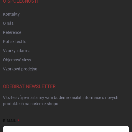
O SPOLEČNOSTI
Kontakty
O nás
Reference
Potisk textilu
Vzorky zdarma
Objemové slevy
Vzorková prodejna
ODEBÍRAT NEWSLETTER
Vložte svůj e-mail a my vám budeme zasílat informace o nových
produktech na našem e-shopu.
E-MAIL