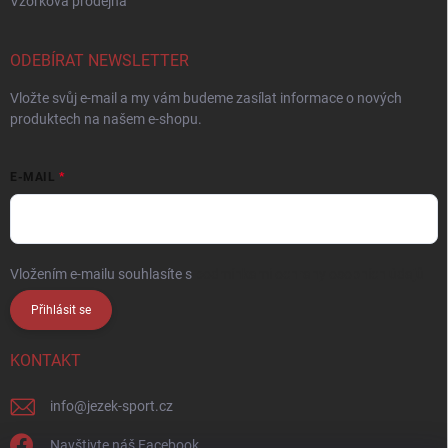
Vzorková prodejna
ODEBÍRAT NEWSLETTER
Vložte svůj e-mail a my vám budeme zasílat informace o nových
produktech na našem e-shopu.
E-MAIL
Vložením e-mailu souhlasíte s
podmínkami ochrany osobních údajů
Přihlásit se
KONTAKT
info
@
jezek-sport.cz
Navštivte náš Facebook