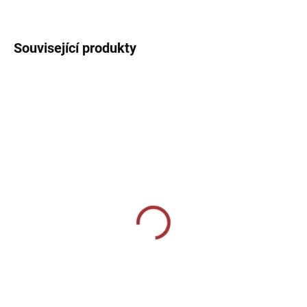
DETAILNÍ INFORMACE
Související produkty
SKLADEM U VÝROBCE
SKLADEM U VÝROBCE
Elasťáky Givova Skin -
Elasťáky Givova Skin -
modrá
bílá
369 Kč
369 Kč
Detail
Detail