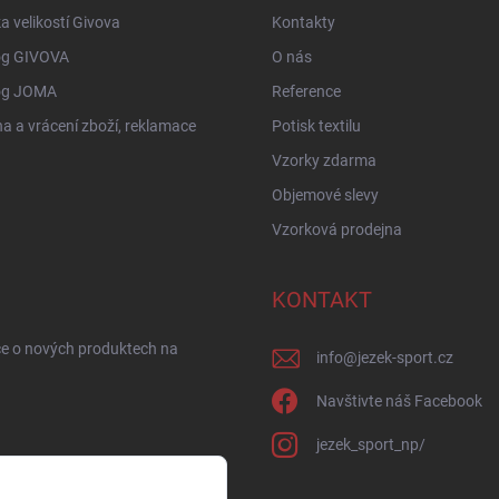
a velikostí Givova
Kontakty
og GIVOVA
O nás
og JOMA
Reference
 a vrácení zboží, reklamace
Potisk textilu
Vzorky zdarma
Objemové slevy
Vzorková prodejna
KONTAKT
ce o nových produktech na
info
@
jezek-sport.cz
Navštivte náš Facebook
jezek_sport_np/