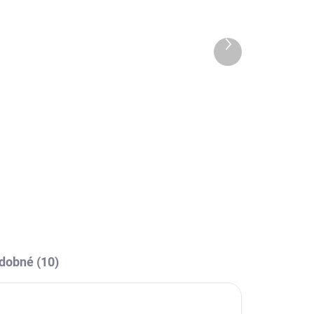
OBCE
SKLADEM U VÝROBCE
Sportovní dres Joma
erná
WINNER IV - Fluo zelená/
Další
černá
produkt
489 Kč
l
Detail
dobné (10)