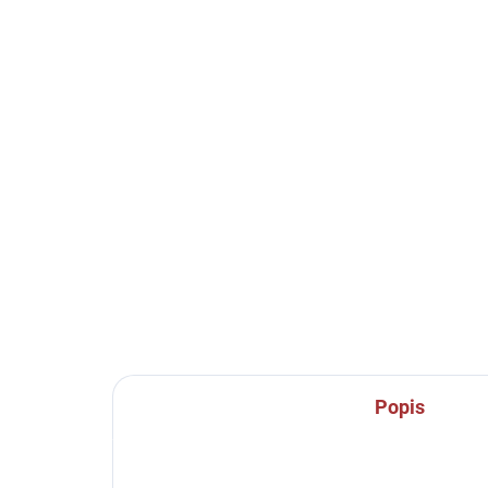
SKLADEM U VÝROBCE
Sportovní dres Joma
Dá
Tiger VI - žlutá/černá
Jo
419 Kč
35
od
Detail
Spor
výs
tílk
Popis