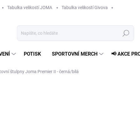
Tabulka velikostí JOMA
Tabulka velikostí Givova
Hledat
VENÍ
POTISK
SPORTOVNÍ MERCH
📢 AKCE PR
ovní štulpny Joma Premier II - černá/bílá
od
229 Kč
Měrná
ZVOLTE VARIANTU
cena:
VELIKOST