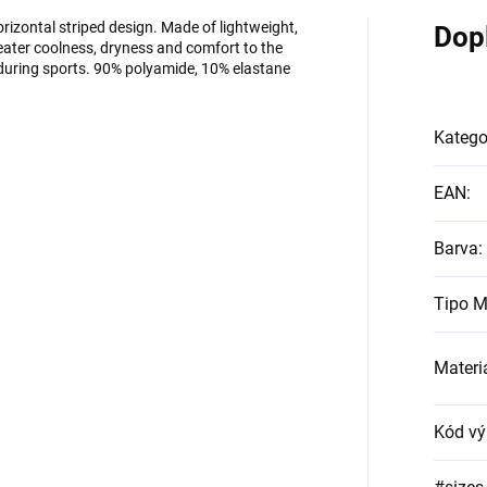
rizontal striped design. Made of lightweight,
Dop
reater coolness, dryness and comfort to the
ng during sports. 90% polyamide, 10% elastane
Katego
EAN
:
Barva
:
Tipo M
Materi
Kód vý