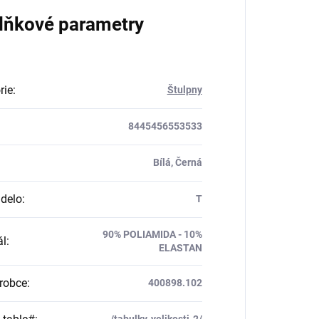
lňkové parametry
rie
:
Štulpny
8445456553533
Bílá, Černá
delo
:
T
90% POLIAMIDA - 10%
ál
:
ELASTAN
robce
:
400898.102