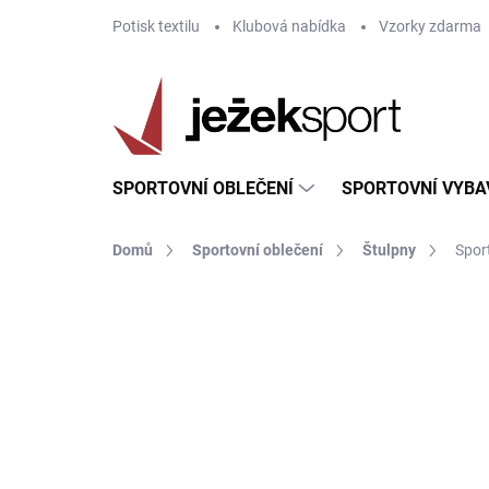
Přejít
Potisk textilu
Klubová nabídka
Vzorky zdarma
na
obsah
SPORTOVNÍ OBLEČENÍ
SPORTOVNÍ VYBA
Domů
Sportovní oblečení
Štulpny
Sport
ZNAČKA:
JOMA