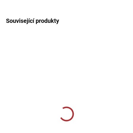
DETAILNÍ INFORMACE
Související produkty
SKLADEM U VÝROBCE
SKLADEM U VÝROBCE
Basketbalové tílko Joma
Sportovní dres Joma
Combi - modrá
Championship VII - fluo
zelená/černá
389 Kč
259 Kč
od
Detail