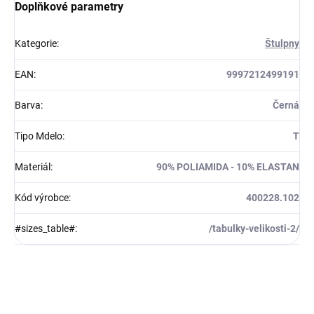
Doplňkové parametry
Kategorie
:
Štulpny
EAN
:
9997212499191
Barva
:
Černá
Tipo Mdelo
:
T
Materiál
:
90% POLIAMIDA - 10% ELASTAN
Kód výrobce
:
400228.102
#sizes_table#
:
/tabulky-velikosti-2/