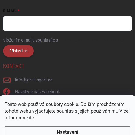
E-MAIL
Vložením e-mailu souhlasíte s
podmínkami ochrany osobních údajů
Přihlásit se
KONTAKT
info
@
jezek-sport.cz
Navštivte náš Facebook
jezek_sport_np/
Tento web používá soubory cookie. Dalším procházením
tohoto webu vyjadřujete souhlas s jejich používáním.. Více
informací
zde
.
Nastavení