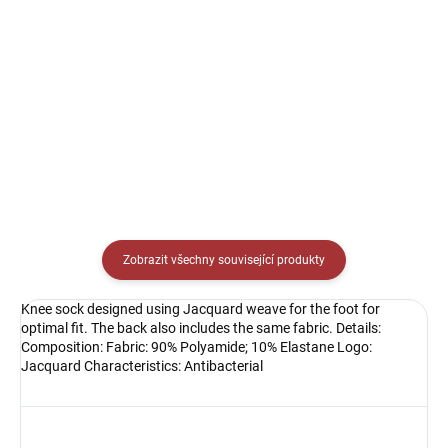
Detail
Sportovní tílko kulatým V
límečkem. Jednoduché sportovní
Sportovní dres s kulatým
tílko ideální na trénink i zápas.
límečkem, lehký, prodyšný s
technologií pro rychlý odvod potu
sportovce.
Zobrazit všechny související produkty
Knee sock designed using Jacquard weave for the foot for
optimal fit. The back also includes the same fabric. Details:
Composition: Fabric: 90% Polyamide; 10% Elastane Logo:
Jacquard Characteristics: Antibacterial