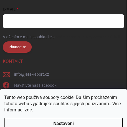
E-MAIL
Vložením e-mailu souhlasíte s
podmínkami ochrany osobních údajů
Přihlásit se
KONTAKT
info
@
jezek-sport.cz
Navštivte náš Facebook
jezek_sport_np/
Tento web používá soubory cookie. Dalším procházením
tohoto webu vyjadřujete souhlas s jejich používáním.. Více
informací
zde
.
Nastavení