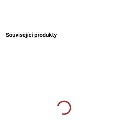
Sportovní tílko s kulatým výstřihem. Jednoduché sportovní tílko
ideální na trénink.
DETAILNÍ INFORMACE
Související produkty
SKLADEM U VÝROBCE
SKLADEM U VÝROBCE
Sportovní štulpny Joma
Sportovní štulpny Givova
Premier II - modrá/bílá
- světle modrá
269 Kč
239 Kč
od