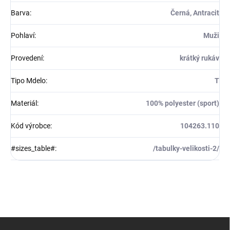
Barva
:
Černá, Antracit
Pohlaví
:
Muži
Provedení
:
krátký rukáv
Tipo Mdelo
:
T
Materiál
:
100% polyester (sport)
Kód výrobce
:
104263.110
#sizes_table#
:
/tabulky-velikosti-2/
Z