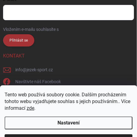
Vložením e-mailu souhlasíte s
podmínkami ochrany osobních údajů
Přihlásit se
KONTAKT
info
@
jezek-sport.cz
Navštivte náš Facebook
jezek_sport_np/
Tento web používá soubory cookie. Dalším procházením
tohoto webu vyjadřujete souhlas s jejich používáním.. Více
informací
zde
.
Nastavení
Copyright 2026
Ježek sport s.r.o.
. Všechna práva vyhrazena.
Upravit