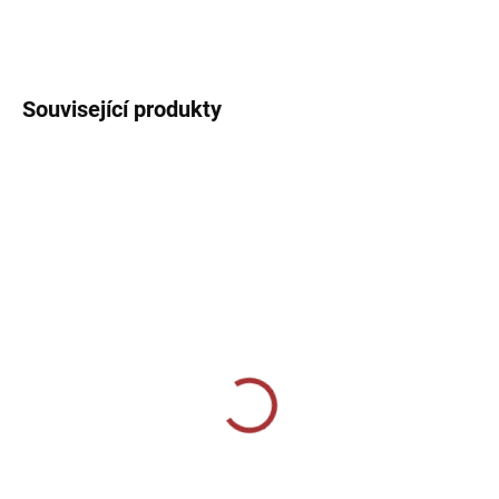
DETAILNÍ INFORMACE
Související produkty
MOMENTÁLNĚ VYPRODÁNO
SKLADEM U VÝROBCE
Sportovní štulpny Givova
Sportovní štulpny Joma
bezponožkové - žlutá
Premier II - žlutá/černá
159 Kč
229 Kč