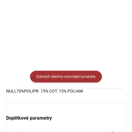
Detail
Sportovní tílko kulatým V
límečkem. Jednoduché sportovní
Sportovní dres s kulatým
tílko ideální na trénink i zápas.
límečkem, lehký, prodyšný s
technologií pro rychlý odvod potu
sportovce.
Zobrazit všechny související produkty
NULL70%POLIPR. 15% COT. 15% POLIAM
Doplňkové parametry