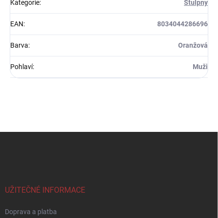
Kategorie
:
Štulpny
EAN
:
8034044286696
Barva
:
Oranžová
Pohlaví
:
Muži
Z
á
p
a
t
í
UŽITEČNÉ INFORMACE
Doprava a platba