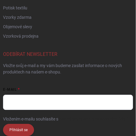
Potisk textilu
Vzorky zdarma
Objemové slevy
Vzorková prodejna
ODEBÍRAT NEWSLETTER
Vložte svůj e-mail a my vám budeme zasílat informace o nových
produktech na našem e-shopu.
E-MAIL
Vložením e-mailu souhlasíte s
podmínkami ochrany osobních údajů
Přihlásit se