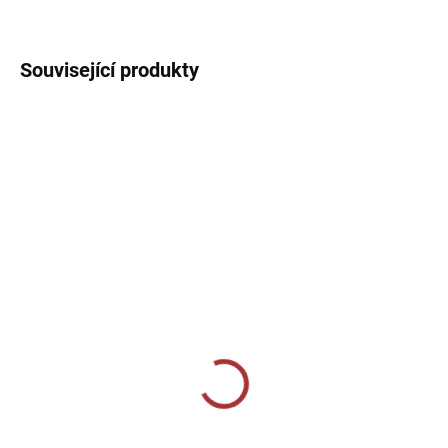
DETAILNÍ INFORMACE
Související produkty
SKLADEM U VÝROBCE
SKLADEM U VÝROBCE
Basketbalové tílko Joma
Sportovní dres Joma
Combi - červená
Championship VII - fluo
zelená/černá
389 Kč
259 Kč
od
Detail