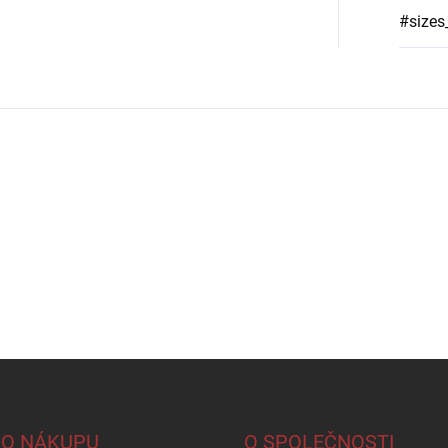
#sizes
 O NÁKUPU
O SPOLEČNOSTI