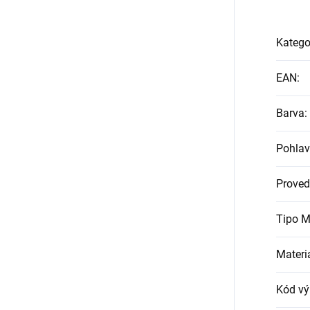
Katego
EAN
:
Barva
:
Pohlav
Proved
Tipo M
Materi
Kód vý