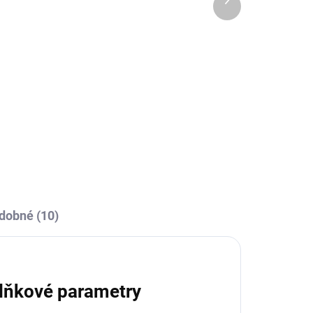
OBCE
SKLADEM U VÝROBCE
produkt
a
Sportovní štulpny Joma
Calcio - bílá/modrá
239 Kč
Detail
l
dobné (10)
lňkové parametry