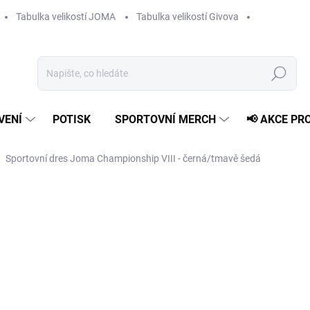
Tabulka velikostí JOMA
Tabulka velikostí Givova
Hledat
VENÍ
POTISK
SPORTOVNÍ MERCH
📢 AKCE PR
Sportovní dres Joma Championship VIII - černá/tmavě šedá
589 Kč
Měrná
ZVOLTE VARIANTU
cena:
VELIKOST