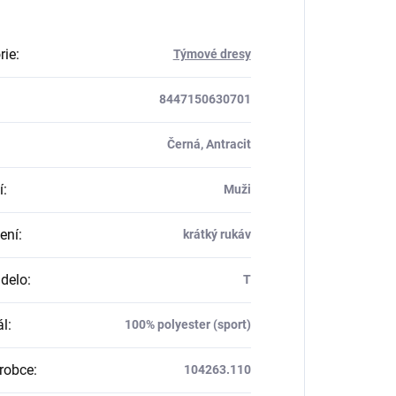
rie
:
Týmové dresy
8447150630701
Černá, Antracit
í
:
Muži
ení
:
krátký rukáv
delo
:
T
ál
:
100% polyester (sport)
robce
:
104263.110