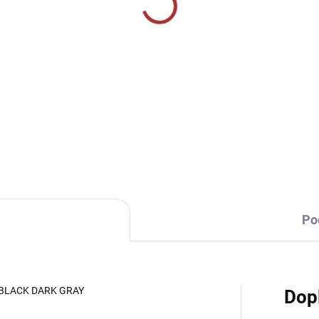
SKLADEM U VÝROBCE
SKLADEM U VÝR
ma PROFESSIONAL II
Sportovní štulpny Jom
CKS - - bílá/tmavě
Calcio - tmavě modrá/
drá
žlutá
9 Kč
239 Kč
Detail
Detai
Po
 BLACK DARK GRAY
Dop