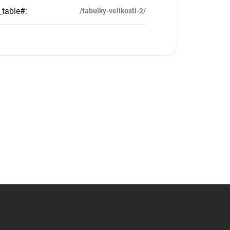
_table#
:
/tabulky-velikosti-2/