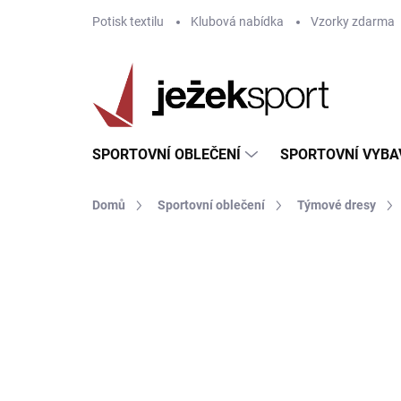
Přejít
Potisk textilu
Klubová nabídka
Vzorky zdarma
na
obsah
SPORTOVNÍ OBLEČENÍ
SPORTOVNÍ VYBA
Domů
Sportovní oblečení
Týmové dresy
ZNAČKA:
JOMA