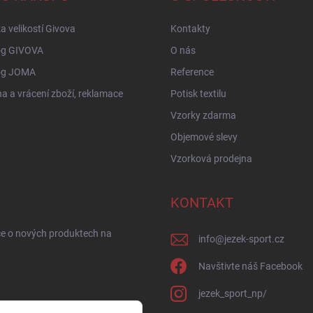
a velikostí Givova
Kontakty
og GIVOVA
O nás
og JOMA
Reference
 a vrácení zboží, reklamace
Potisk textilu
Vzorky zdarma
Objemové slevy
Vzorková prodejna
KONTAKT
ce o nových produktech na
info
@
jezek-sport.cz
Navštivte náš Facebook
jezek_sport_np/