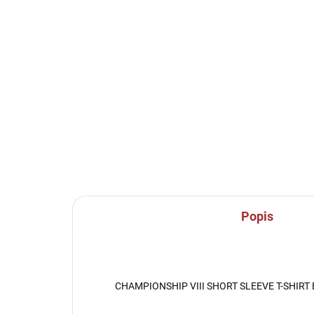
SKLADEM U VÝROBCE
Sportovní štulpny Joma
Jo
Classic II - černá
SO
mo
219 Kč
od
22
Detail
Popis
CHAMPIONSHIP VIII SHORT SLEEVE T-SHIRT