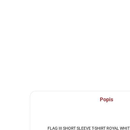
SKLADEM U VÝROBCE
Sportovní štulpny Joma
Sp
Classic II - antracit
Cal
219 Kč
23
Detail
Popis
FLAG III SHORT SLEEVE T-SHIRT ROYAL WHIT