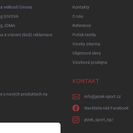
a velikostí Givova
Kontakty
og GIVOVA
O nás
og JOMA
Reference
 a vrácení zboží, reklamace
Potisk textilu
Vzorky zdarma
Objemové slevy
Vzorková prodejna
KONTAKT
ce o nových produktech na
info
@
jezek-sport.cz
Navštivte náš Facebook
jezek_sport_np/