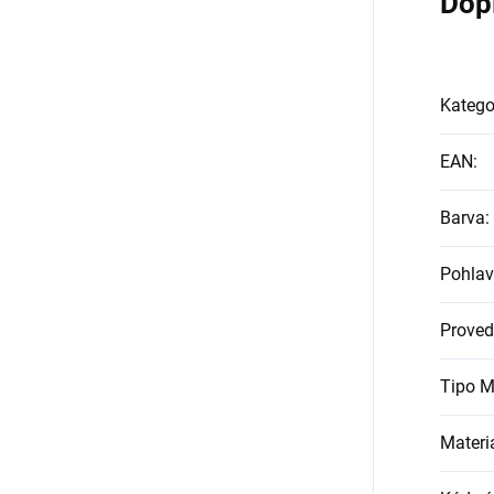
Dop
Katego
EAN
:
Barva
:
Pohlav
Proved
Tipo M
Materi