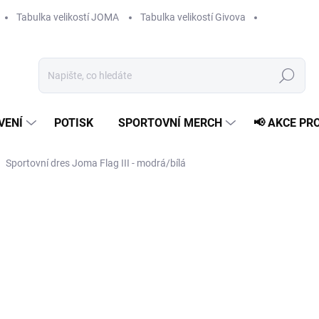
Tabulka velikostí JOMA
Tabulka velikostí Givova
Hledat
VENÍ
POTISK
SPORTOVNÍ MERCH
📢 AKCE PR
Sportovní dres Joma Flag III - modrá/bílá
409 Kč
Měrná
ZVOLTE VARIANTU
cena:
VELIKOST