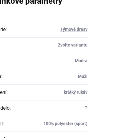
lňkové parametry
rie
:
Týmové dresy
Zvolte variantu
Modrá
í
:
Muži
ení
:
krátký rukáv
delo
:
T
ál
:
100% polyester (sport)