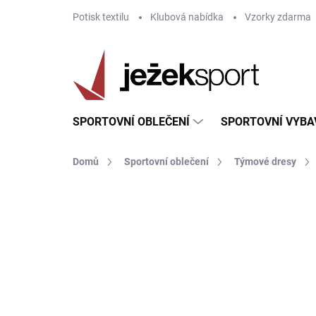
Přejít
Potisk textilu
Klubová nabídka
Vzorky zdarma
na
obsah
SPORTOVNÍ OBLEČENÍ
SPORTOVNÍ VYBA
Domů
Sportovní oblečení
Týmové dresy
ZNAČKA:
JOMA