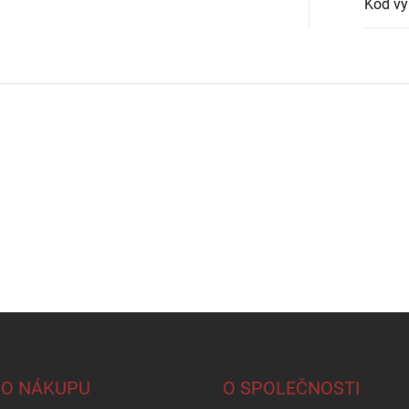
Kód vý
 O NÁKUPU
O SPOLEČNOSTI