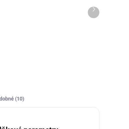
Další
produkt
OBCE
SKLADEM U VÝROBCE
va
CALZA CALCIO ALTA
349 Kč
Detail
l
dobné (10)