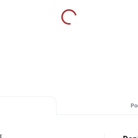
SKLADEM U VÝROBCE
SKLADEM U VÝR
ortovní štulpny Joma
Sportovní štulpny Givo
cio - červená/bílá
- vínová
9 Kč
239 Kč
Detail
Detai
Po
E