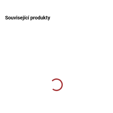
DETAILNÍ INFORMACE
Související produkty
MOMENTÁLNĚ VYPRODÁNO
SKLADEM U VÝROBCE
Sportovní štulpny Givova
Sportovní štulpny Givova
bezponožkové - modrá
- světle šedá
159 Kč
239 Kč
Detail
Detail