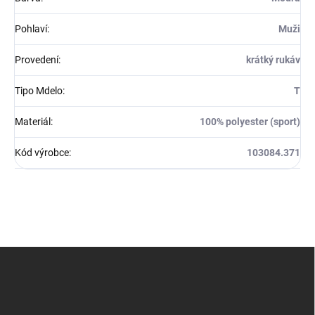
Pohlaví
:
Muži
Provedení
:
krátký rukáv
Tipo Mdelo
:
T
Materiál
:
100% polyester (sport)
Kód výrobce
:
103084.371
Z
á
p
a