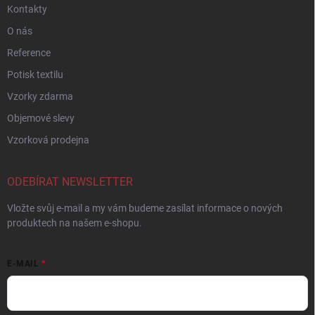
Kontakty
O nás
Reference
Potisk textilu
Vzorky zdarma
Objemové slevy
Vzorková prodejna
ODEBÍRAT NEWSLETTER
Vložte svůj e-mail a my vám budeme zasílat informace o nových
produktech na našem e-shopu.
E-MAIL