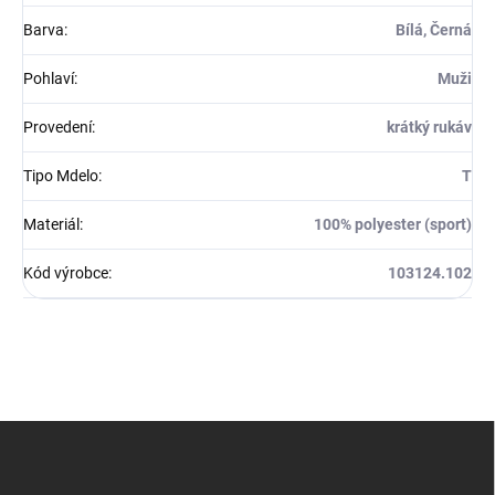
Barva
:
Bílá, Černá
Pohlaví
:
Muži
Provedení
:
krátký rukáv
Tipo Mdelo
:
T
Materiál
:
100% polyester (sport)
Kód výrobce
:
103124.102
Z
á
p