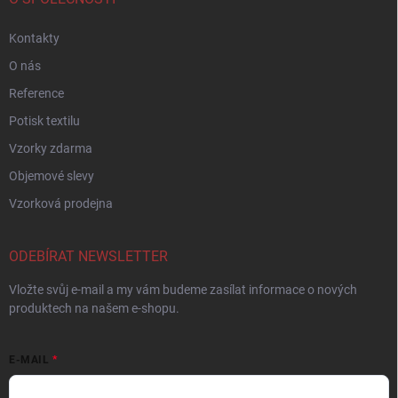
Kontakty
O nás
Reference
Potisk textilu
Vzorky zdarma
Objemové slevy
Vzorková prodejna
ODEBÍRAT NEWSLETTER
Vložte svůj e-mail a my vám budeme zasílat informace o nových
produktech na našem e-shopu.
E-MAIL