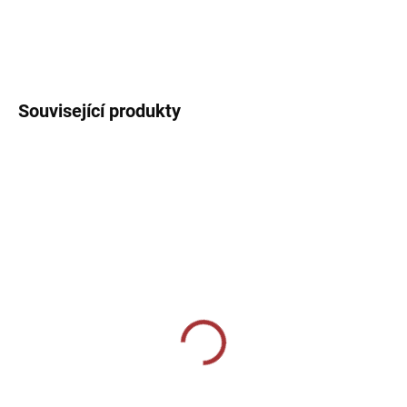
Sportovní triko a trenýrky. Dres s kulatým límečkem, lehký,
prodyšný s technologií pro rychlý odvod potu sportovce.
DETAILNÍ INFORMACE
Související produkty
SKLADEM U VÝROBCE
SKLADEM U VÝROBCE
Sportovní štulpny Joma
Sportovní štulpny Givova
Classic II - tmavě modrá
- fluo oranžová
219 Kč
239 Kč