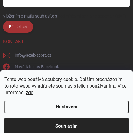
Vložením e-mailu souhlasíte s
podmínkami ochrany osobních údajů
Přihlásit se
KONTAKT
info
@
jezek-sport.cz
Navštivte náš Facebook
jezek_sport_np/
Tento web používá soubory cookie. Dalším procházením
tohoto webu vyjadřujete souhlas s jejich používáním.. Více
informací
zde
.
Nastavení
Copyright 2026
Ježek sport s.r.o.
. Všechna práva vyhrazena.
Upravit
nastavení cookies
Přijďte si vybrat osobně! Široká nabídka materiálů a
Souhlasím
barev na naší vzorkovně v Nové Pace.
Vytvořil Shoptet