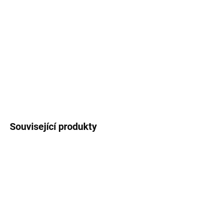
Sportovní dres s kulatým límečkem, lehký, prodyšný s technologií
pro rychlý odvod potu sportovce.
DETAILNÍ INFORMACE
Související produkty