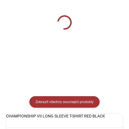
SKLADEM U VÝROBCE
SKLADEM U VÝROBCE
CALZA CALCIO ALTA
CALZA CALCIO ALTA
349 Kč
349 Kč
Detail
Detail
Zobrazit všechny související produkty
CHAMPIONSHIP VII LONG SLEEVE T-SHIRT RED BLACK