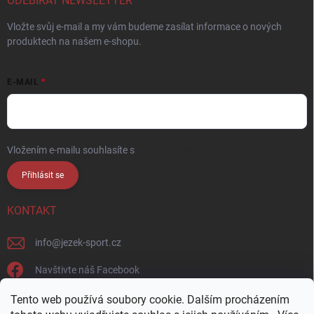
ODEBÍRAT NEWSLETTER
Vložte svůj e-mail a my vám budeme zasílat informace o nových
produktech na našem e-shopu.
E-MAIL
Vložením e-mailu souhlasíte s
podmínkami ochrany osobních údajů
Přihlásit se
KONTAKT
info
@
jezek-sport.cz
Navštivte náš Facebook
jezek_sport_np/
Tento web používá soubory cookie. Dalším procházením