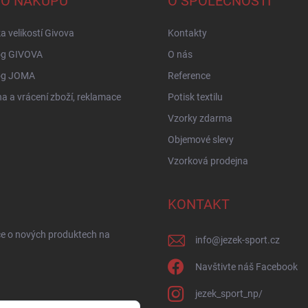
 O NÁKUPU
O SPOLEČNOSTI
a velikostí Givova
Kontakty
og GIVOVA
O nás
og JOMA
Reference
 a vrácení zboží, reklamace
Potisk textilu
Vzorky zdarma
Objemové slevy
Vzorková prodejna
KONTAKT
ce o nových produktech na
info
@
jezek-sport.cz
Navštivte náš Facebook
jezek_sport_np/