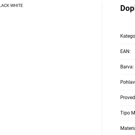
BLACK WHITE
Dop
Katego
EAN
:
Barva
:
Pohlav
Proved
Tipo M
Materi