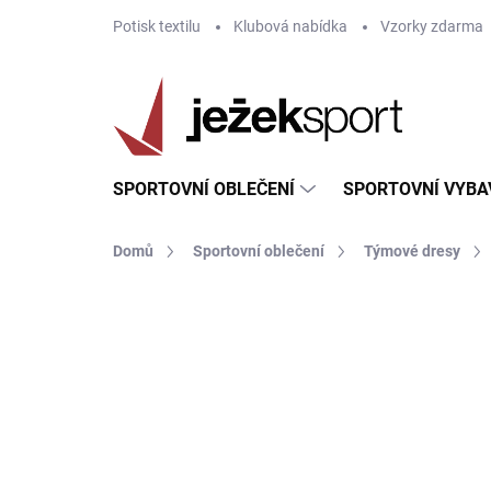
Přejít
Potisk textilu
Klubová nabídka
Vzorky zdarma
na
obsah
SPORTOVNÍ OBLEČENÍ
SPORTOVNÍ VYBA
Domů
Sportovní oblečení
Týmové dresy
ZNAČKA:
JOMA