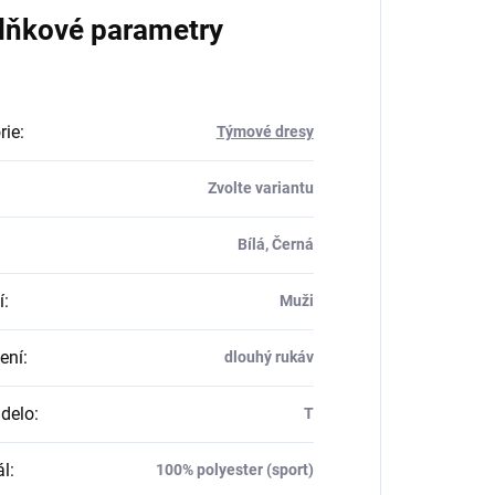
lňkové parametry
rie
:
Týmové dresy
Zvolte variantu
Bílá, Černá
í
:
Muži
ení
:
dlouhý rukáv
delo
:
T
ál
:
100% polyester (sport)