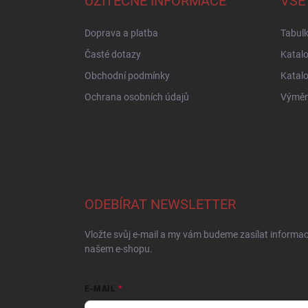
UŽITEČNÉ INFORMACE
VŠE
t
í
Doprava a platba
Tabulk
Časté dotazy
Katal
Obchodní podmínky
Katal
Ochrana osobních údajů
Výměna
ODEBÍRAT NEWSLETTER
Vložte svůj e-mail a my vám budeme zasílat informa
našem e-shopu.
E-MAIL