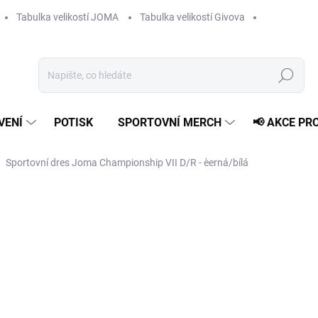
Tabulka velikostí JOMA
Tabulka velikostí Givova
Hledat
VENÍ
POTISK
SPORTOVNÍ MERCH
📢 AKCE PR
Sportovní dres Joma Championship VII D/R - èerná/bílá
299 Kč
Měrná
ZVOLTE VARIANTU
cena:
VELIKOST