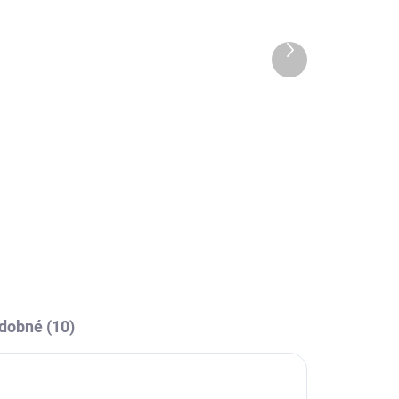
Další
OBCE
SKLADEM U VÝROBCE
produkt
a
Sportovní štulpny Joma
Classic II - světle modrá
219 Kč
Detail
l
dobné (10)