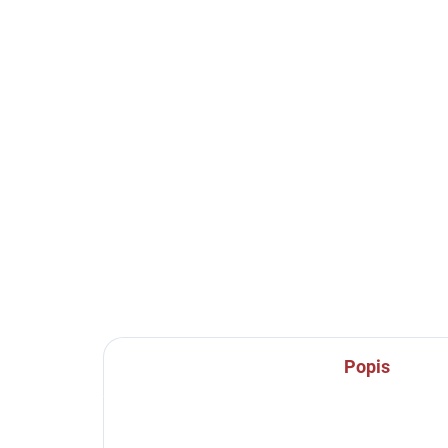
SKLADEM U VÝROBCE
Sportovní štulpny Joma
Sp
Premier II - červená/bílá
Pre
269 Kč
22
od
Detail
Popis