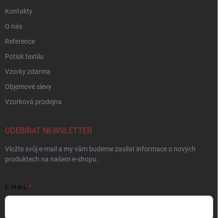
Kontakty
O nás
Reference
Potisk textilu
Vzorky zdarma
Objemové slevy
Vzorková prodejna
ODEBÍRAT NEWSLETTER
Vložte svůj e-mail a my vám budeme zasílat informace o nových
produktech na našem e-shopu.
E-MAIL