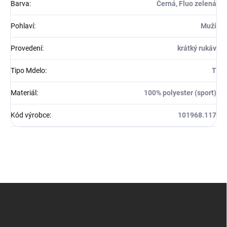
Barva
:
Černá, Fluo zelená
Pohlaví
:
Muži
Provedení
:
krátký rukáv
Tipo Mdelo
:
T
Materiál
:
100% polyester (sport)
Kód výrobce
:
101968.117
Z
á
p
a