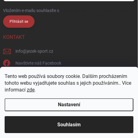
Vložením e-mailu souhlasíte s
podmínkami ochrany osobních údajů
Přihlásit se
KONTAKT
info
@
jezek-sport.cz
Navštivte náš Facebook
jezek_sport_np/
Tento web používá soubory cookie. Dalším procházením
tohoto webu vyjadřujete souhlas s jejich používáním.. Více
informací
zde
.
Nastavení
Copyright 2026
Ježek sport s.r.o.
. Všechna práva vyhrazena.
Upravit
nastavení cookies
Přijďte si vybrat osobně! Široká nabídka materiálů a
Souhlasím
barev na naší vzorkovně v Nové Pace.
Vytvořil Shoptet