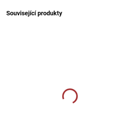
Související produkty
SKLADEM U VÝROBCE
SKLADEM U VÝROBCE
Sportovní štulpny Joma
Sportovní štulpny Joma
Premier - červená
Premier II - zelená/černá
229 Kč
229 Kč
Detail
Detail