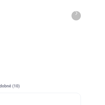
Další
DÁNO
SKLADEM U VÝROBCE
produkt
va
Joma PROFESSIONAL II
SOCKS - - bílá/tmavě
modrá
229 Kč
l
Detail
dobné (10)