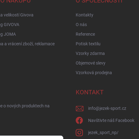
 O NÁKUPU
O SPOLEČNOSTI
a velikostí Givova
Kontakty
og GIVOVA
O nás
og JOMA
Reference
 a vrácení zboží, reklamace
Potisk textilu
Vzorky zdarma
Objemové slevy
Vzorková prodejna
KONTAKT
ce o nových produktech na
info
@
jezek-sport.cz
Navštivte náš Facebook
jezek_sport_np/