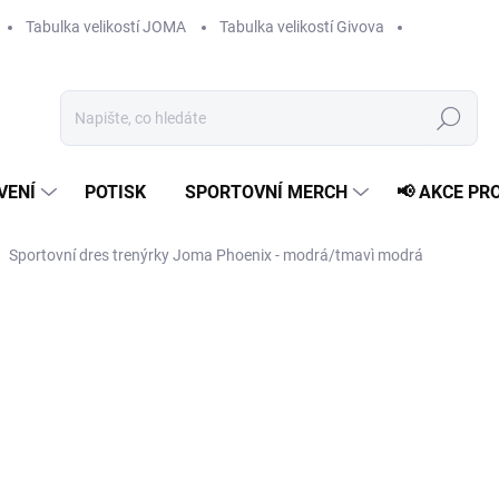
Tabulka velikostí JOMA
Tabulka velikostí Givova
Hledat
VENÍ
POTISK
SPORTOVNÍ MERCH
📢 AKCE PR
Sportovní dres trenýrky Joma Phoenix - modrá/tmavì modrá
679 Kč
Měrná
ZVOLTE VARIANTU
cena:
VELIKOST