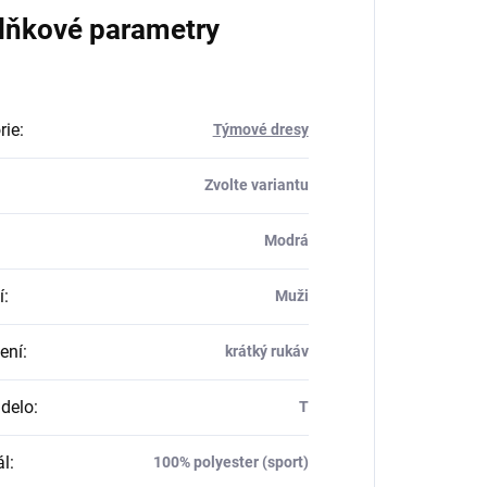
lňkové parametry
rie
:
Týmové dresy
Zvolte variantu
Modrá
í
:
Muži
ení
:
krátký rukáv
delo
:
T
ál
:
100% polyester (sport)