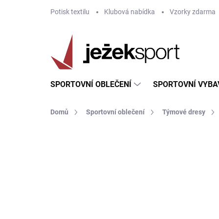
Přejít
Potisk textilu
Klubová nabídka
Vzorky zdarma
na
obsah
SPORTOVNÍ OBLEČENÍ
SPORTOVNÍ VYBA
Domů
Sportovní oblečení
Týmové dresy
ZNAČKA:
JOMA