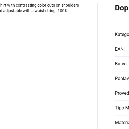
shirt with contrasting color cuts on shoulders
Dop
d adjustable with a waist string. 100%
Katego
EAN
:
Barva
:
Pohlav
Proved
Tipo M
Materi