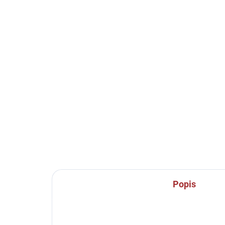
SKLADEM U VÝROBCE
Sportovní štulpny Joma
Sp
Calcio - červená/bílá
Pro
če
239 Kč
od
Detail
Popis