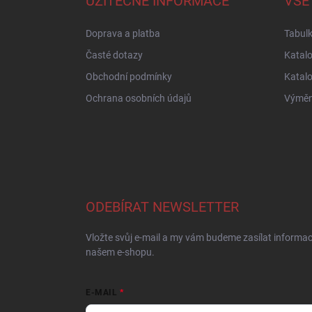
UŽITEČNÉ INFORMACE
VŠE
t
í
Doprava a platba
Tabulk
Časté dotazy
Katal
Obchodní podmínky
Katal
Ochrana osobních údajů
Výměna
ODEBÍRAT NEWSLETTER
Vložte svůj e-mail a my vám budeme zasílat informa
našem e-shopu.
E-MAIL