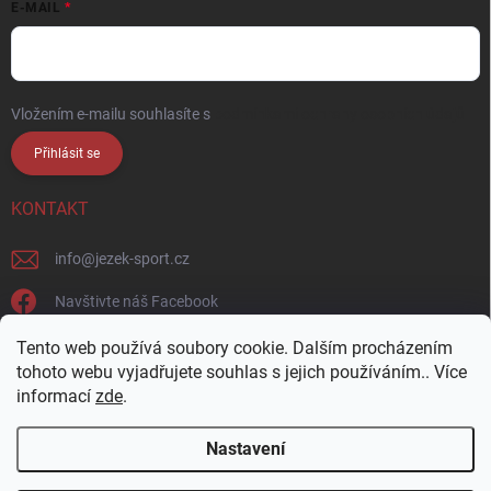
E-MAIL
Vložením e-mailu souhlasíte s
podmínkami ochrany osobních údajů
Přihlásit se
KONTAKT
info
@
jezek-sport.cz
Navštivte náš Facebook
jezek_sport_np/
Tento web používá soubory cookie. Dalším procházením
tohoto webu vyjadřujete souhlas s jejich používáním.. Více
informací
zde
.
Nastavení