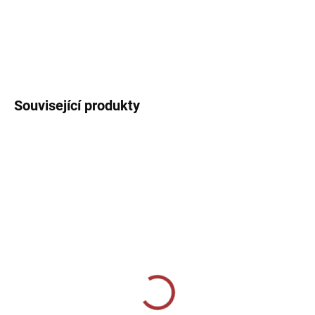
Sportovní triko a trenýrky. Dres s kulatým límečkem, lehký,
prodyšný s technologií pro rychlý odvod potu sportovce.
DETAILNÍ INFORMACE
Související produkty
SKLADEM U VÝROBCE
SKLADEM U VÝROBCE
Sportovní štulpny Joma
Sportovní štulpny Givova
Premier - bílá
- fluo oranžová