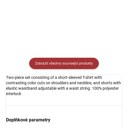
349 Kč
349 Kč
Detail
Detail
Zobrazit všechny související produkty
Two-piece set consisting of a short-sleeved T-shirt with
contrasting color cuts on shoulders and neckline, and shorts with
elastic waistband adjustable with a waist string. 100% polyester
interlock
Doplňkové parametry