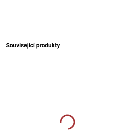
Sportovní triko a trenýrky. Dres s kulatým límečkem, lehký,
prodyšný s technologií pro rychlý odvod potu sportovce.
DETAILNÍ INFORMACE
Související produkty
SKLADEM U VÝROBCE
SKLADEM U VÝROBCE
CALZA CALCIO ALTA
CALZA CALCIO ALTA