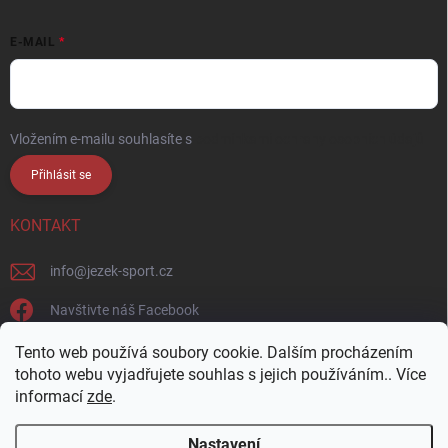
E-MAIL
Vložením e-mailu souhlasíte s
podmínkami ochrany osobních údajů
Přihlásit se
KONTAKT
info
@
jezek-sport.cz
Navštivte náš Facebook
jezek_sport_np/
Tento web používá soubory cookie. Dalším procházením
tohoto webu vyjadřujete souhlas s jejich používáním.. Více
informací
zde
.
Nastavení