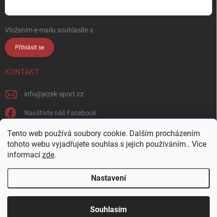
Vložením e-mailu souhlasíte s
podmínkami ochrany osobních údajů
Přihlásit se
KONTAKT
info
@
jezek-sport.cz
Navštivte náš Facebook
jezek_sport_np/
Tento web používá soubory cookie. Dalším procházením
tohoto webu vyjadřujete souhlas s jejich používáním.. Více
informací
zde
.
Nastavení
Copyright 2026
Ježek sport s.r.o.
. Všechna práva vyhrazena.
Upravit
nastavení cookies
Přijďte si vybrat osobně! Široká nabídka materiálů a
Souhlasím
barev na naší vzorkovně v Nové Pace.