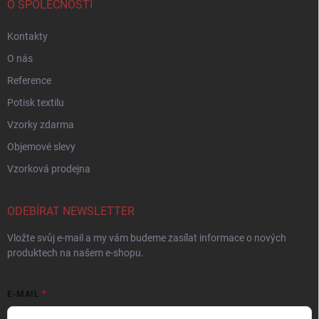
O SPOLEČNOSTI
Kontakty
O nás
Reference
Potisk textilu
Vzorky zdarma
Objemové slevy
Vzorková prodejna
ODEBÍRAT NEWSLETTER
Vložte svůj e-mail a my vám budeme zasílat informace o nových
produktech na našem e-shopu.
E-MAIL