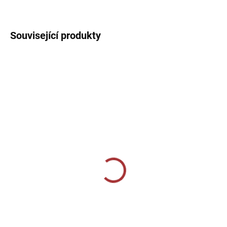
DETAILNÍ INFORMACE
Související produkty
SKLADEM U VÝROBCE
SKLADEM U VÝROBCE
Volnočasové tepláky
Sportovní tepláky Joma
Joma Montana Straight -
Championship IV - tmavě
tmavě modrá
modrá/žlutá
1 019 Kč
839 Kč