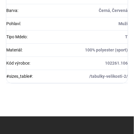
Barva
:
Černá, Červená
Pohlaví
:
Muži
Tipo Mdelo
:
T
Materiál
:
100% polyester (sport)
Kód výrobce
:
102261.106
#sizes_table#
:
/tabulky-velikosti-2/
Z
á
p