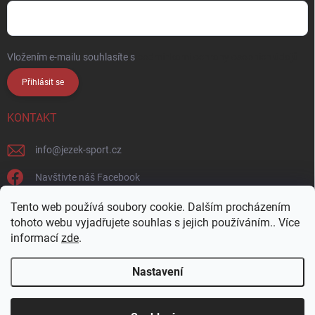
Vložením e-mailu souhlasíte s
podmínkami ochrany osobních údajů
Přihlásit se
KONTAKT
info
@
jezek-sport.cz
Navštivte náš Facebook
jezek_sport_np/
Tento web používá soubory cookie. Dalším procházením
tohoto webu vyjadřujete souhlas s jejich používáním.. Více
informací
zde
.
Nastavení
Copyright 2026
Ježek sport s.r.o.
. Všechna práva vyhrazena.
Upravit
nastavení cookies
Přijďte si vybrat osobně! Široká nabídka materiálů a