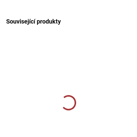
DETAILNÍ INFORMACE
Související produkty
SKLADEM U VÝROBCE
SKLADEM U VÝROBCE
Sportovní tepláky Joma
Sportovní 3/4 tepláky
Victory - černá
Joma Pirate Vela -
červená
729 Kč
609 Kč
Detail