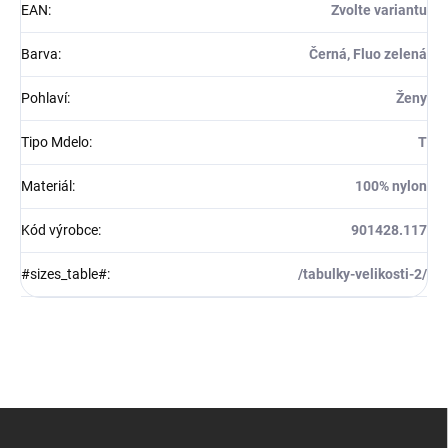
EAN
:
Zvolte variantu
Barva
:
Černá, Fluo zelená
Pohlaví
:
Ženy
Tipo Mdelo
:
T
Materiál
:
100% nylon
Kód výrobce
:
901428.117
#sizes_table#
:
/tabulky-velikosti-2/
Z
á