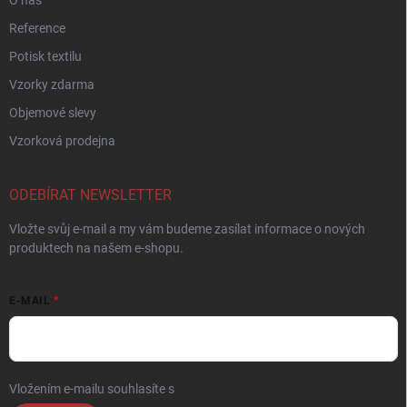
O nás
Reference
Potisk textilu
Vzorky zdarma
Objemové slevy
Vzorková prodejna
ODEBÍRAT NEWSLETTER
Vložte svůj e-mail a my vám budeme zasílat informace o nových
produktech na našem e-shopu.
E-MAIL
Vložením e-mailu souhlasíte s
podmínkami ochrany osobních údajů