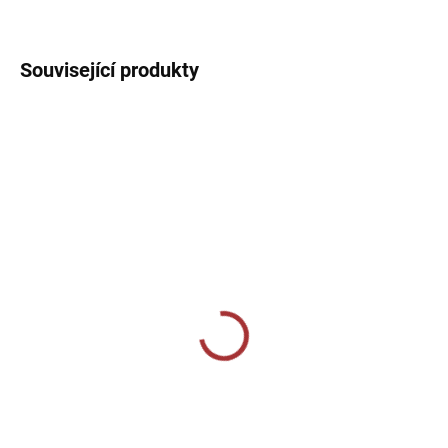
DETAILNÍ INFORMACE
Související produkty
SKLADEM U VÝROBCE
SKLADEM U VÝROBCE
Volnočasová mikina
Mikina s kapucí Joma
Joma Montana - šedý
COMBI PREMIUM
melír
HOODIE - černá/bílá
799 Kč
1 189 Kč