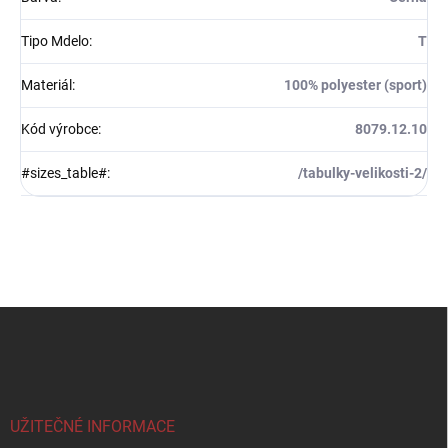
Tipo Mdelo
:
T
Materiál
:
100% polyester (sport)
Kód výrobce
:
8079.12.10
#sizes_table#
:
/tabulky-velikosti-2/
Z
á
p
a
t
í
UŽITEČNÉ INFORMACE