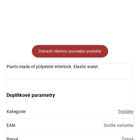
Detail
Detail
Zobrazit všechny související produkty
Pants made of polyester interlock. Elastic waist.
Doplňkové parametry
Kategorie
:
Tepláky
EAN
:
Zvolte variantu
Barva
:
Černá