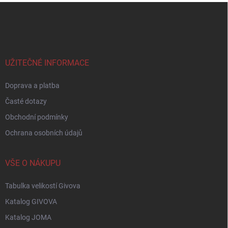
Z
á
p
a
t
í
UŽITEČNÉ INFORMACE
Doprava a platba
Časté dotazy
Obchodní podmínky
Ochrana osobních údajů
VŠE O NÁKUPU
Tabulka velikostí Givova
Katalog GIVOVA
Katalog JOMA