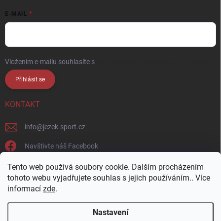
E-MAIL
Vložením e-mailu souhlasíte s
podmínkami ochrany osobních údajů
Přihlásit se
KONTAKT
info
@
jezek-sport.cz
Navštivte náš Facebook
jezek_sport_np/
Tento web používá soubory cookie. Dalším procházením
tohoto webu vyjadřujete souhlas s jejich používáním.. Více
informací
zde
.
Nastavení