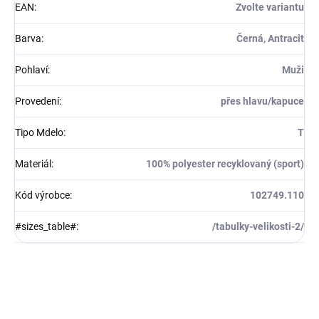
EAN
:
Zvolte variantu
Barva
:
Černá, Antracit
Pohlaví
:
Muži
Provedení
:
přes hlavu/kapuce
Tipo Mdelo
:
T
Materiál
:
100% polyester recyklovaný (sport)
Kód výrobce
:
102749.110
#sizes_table#
:
/tabulky-velikosti-2/