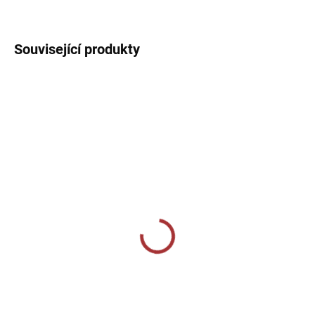
DETAILNÍ INFORMACE
Související produkty
NEJPRODÁVANĚJŠÍ
SKLADEM U VÝROBCE
SKLADEM U VÝROBCE
Sportovní tepláky Joma
Sportovní tepláky Givova
Championship IV - tmavě
One - černá
modrá/žlutá
729 Kč
839 Kč
Detail