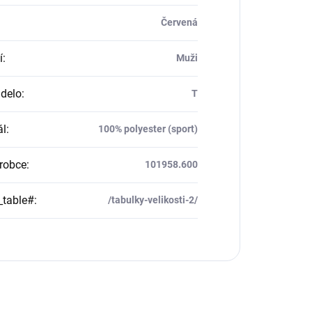
Červená
í
:
Muži
delo
:
T
ál
:
100% polyester (sport)
robce
:
101958.600
_table#
:
/tabulky-velikosti-2/