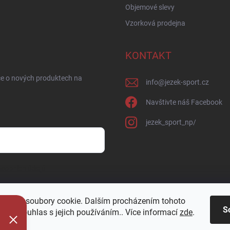
Objemové slevy
Vzorková prodejna
KONTAKT
ce o nových produktech na
info
@
jezek-sport.cz
Navštivte náš Facebook
jezek_sport_np/
sobních údajů
oužívá soubory cookie. Dalším procházením tohoto
S
jete souhlas s jejich používáním.. Více informací
zde
.