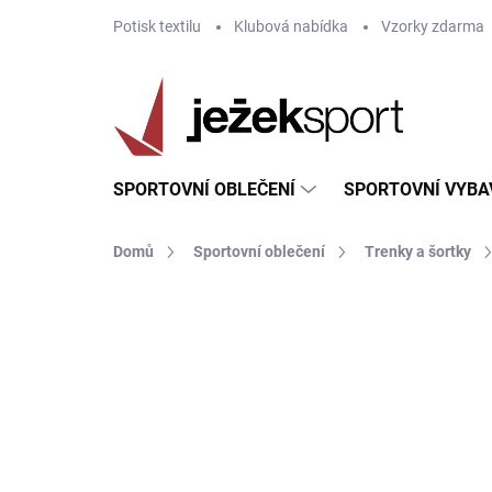
Přejít
Potisk textilu
Klubová nabídka
Vzorky zdarma
na
obsah
SPORTOVNÍ OBLEČENÍ
SPORTOVNÍ VYBA
Domů
Sportovní oblečení
Trenky a šortky
ZNAČKA:
JOMA