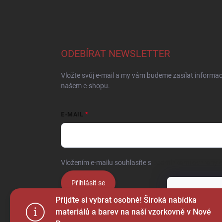
ODEBÍRAT NEWSLETTER
Vložte svůj e-mail a my vám budeme zasílat informa
našem e-shopu.
E-MAIL
Vložením e-mailu souhlasíte s
podmínkami ochrany o
Přihlásit se
Tento web p
Přijďte si vybrat osobně! Široká nabídka
webu vyjadřu
materiálů a barev na naší vzorkovně v Nové