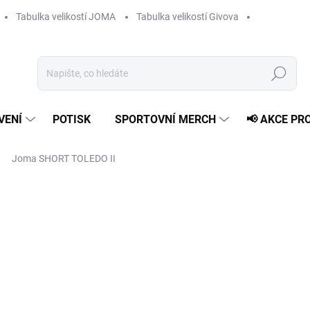
Tabulka velikostí JOMA
Tabulka velikostí Givova
Hledat
VENÍ
POTISK
SPORTOVNÍ MERCH
📢 AKCE PR
Joma SHORT TOLEDO II
od
189 Kč
Měrná
ZVOLTE VARIANTU
cena:
VELIKOST