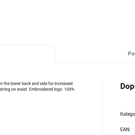
DETAILNÍ INFORMACE
Po
n the lower back and side for increased
Dop
awstring on waist. Embroidered logo. 100%
Katego
EAN
: