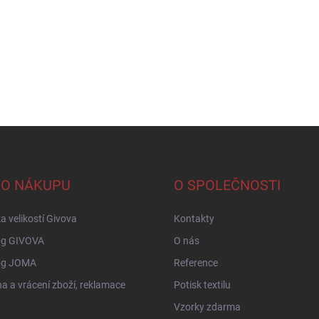
 O NÁKUPU
O SPOLEČNOSTI
a velikostí Givova
Kontakty
og GIVOVA
O nás
og JOMA
Reference
 a vrácení zboží, reklamace
Potisk textilu
Vzorky zdarma