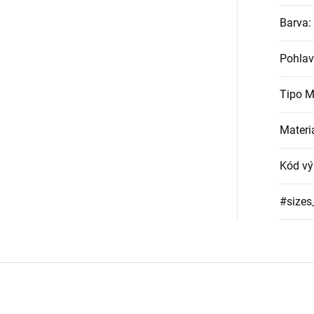
Barva
:
Pohlav
Tipo M
Materi
Kód vý
#sizes