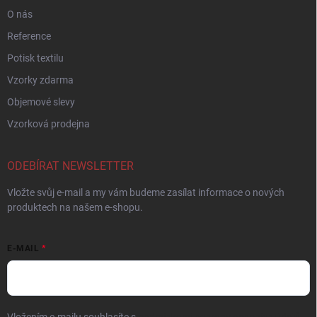
O nás
Reference
Potisk textilu
Vzorky zdarma
Objemové slevy
Vzorková prodejna
ODEBÍRAT NEWSLETTER
Vložte svůj e-mail a my vám budeme zasílat informace o nových
produktech na našem e-shopu.
E-MAIL