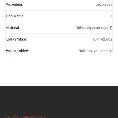
Provedení
:
bez kapes
Tipo Mdelo
:
T
Materiál
:
100% polyester (sport)
Kód výrobce
:
901142.602
#sizes_table#
:
/tabulky-velikosti-2/
Z
á
p
a
t
í
UŽITEČNÉ INFORMACE