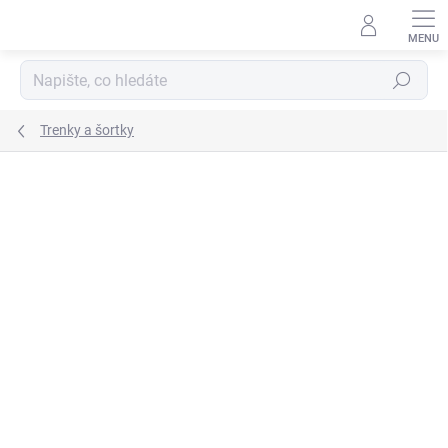
Přejít
na
obsah
Hledat
Trenky a šortky
ZNAČKA:
JOMA