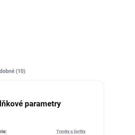
 Pro sportovce nebo trénéry, kteří potřebují
dobné (10)
lňkové parametry
rie
:
Trenky a šortky