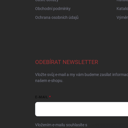
Obchodní podmínky
Katal
Ochrana osobních údajů
Výměna
ODEBÍRAT NEWSLETTER
Vložte svůj e-mail a my vám budeme zasílat informa
našem e-shopu.
E-MAIL
Vložením e-mailu souhlasíte s
podmínkami ochrany o