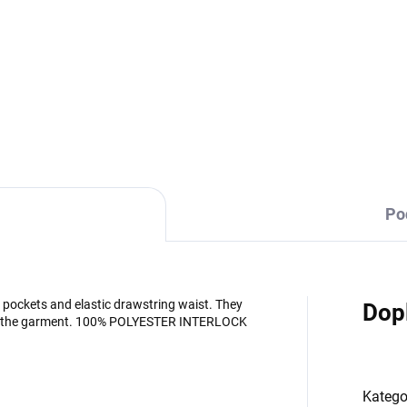
Sportovní trenýrky s kapsami.
kapsy.
DETAILNÍ INFORMACE
Po
pockets and elastic drawstring waist. They
Dop
t of the garment. 100% POLYESTER INTERLOCK
Katego