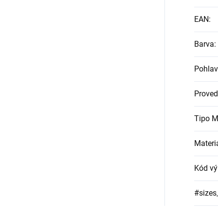
EAN
:
Barva
:
Pohlav
Proved
Tipo M
Materi
Kód vý
#sizes