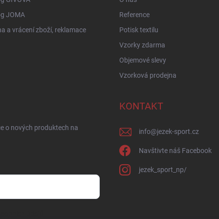
og JOMA
Reference
 a vrácení zboží, reklamace
Potisk textilu
Vzorky zdarma
Objemové slevy
Vzorková prodejna
KONTAKT
ce o nových produktech na
info
@
jezek-sport.cz
Navštivte náš Facebook
jezek_sport_np/
sobních údajů