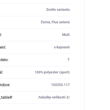
Zvolte variantu
Černá, Fluo zelená
í
:
Muži
ení
:
s kapsami
delo
:
T
ál
:
100% polyester (sport)
robce
:
102252.117
_table#
:
/tabulky-velikosti-2/