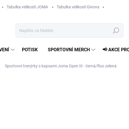
Tabulka velikostí JOMA
Tabulka velikostí Givova
Hledat
VENÍ
POTISK
SPORTOVNÍ MERCH
📢 AKCE PR
Sportovní trenýrky s kapsami Joma Open III - černá/fluo zelená
649 Kč
Měrná
ZVOLTE VARIANTU
cena:
VELIKOST