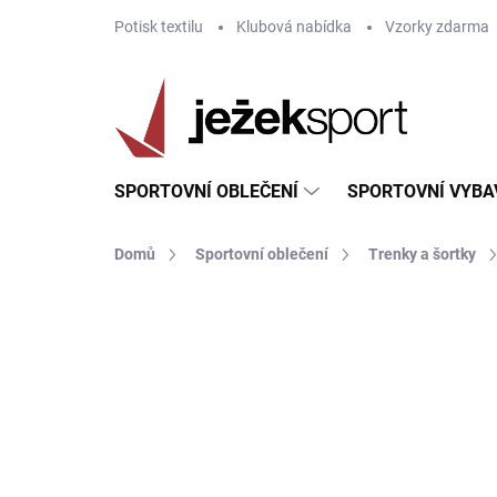
Přejít
Potisk textilu
Klubová nabídka
Vzorky zdarma
na
obsah
SPORTOVNÍ OBLEČENÍ
SPORTOVNÍ VYBA
Domů
Sportovní oblečení
Trenky a šortky
ZNAČKA:
JOMA