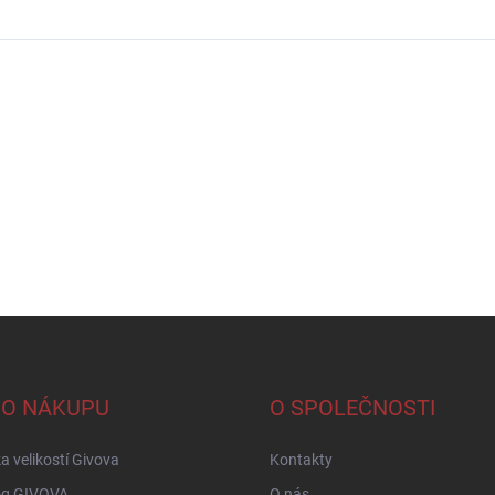
 O NÁKUPU
O SPOLEČNOSTI
a velikostí Givova
Kontakty
og GIVOVA
O nás