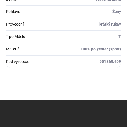
Pohlaví
:
Ženy
Provedení
:
krátký rukáv
Tipo Mdelo
:
T
Materiál
:
100% polyester (sport)
Kód výrobce
:
901869.609
Z
á
p
a