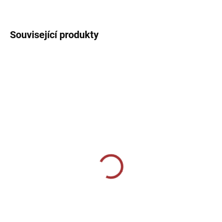
DETAILNÍ INFORMACE
Související produkty
SKLADEM U VÝROBCE
SKLADEM U VÝROBCE
Sportovní štulpny Joma
Joma PROFESSIONAL II
Classic II - oranžová
SOCKS - - bílá/tmavě
modrá
219 Kč
229 Kč
Detail