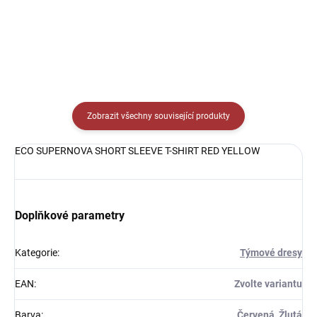
Detail
Zobrazit všechny související produkty
ECO SUPERNOVA SHORT SLEEVE T-SHIRT RED YELLOW
Doplňkové parametry
Kategorie
:
Týmové dresy
EAN
:
Zvolte variantu
Barva
:
Červená, Žlutá