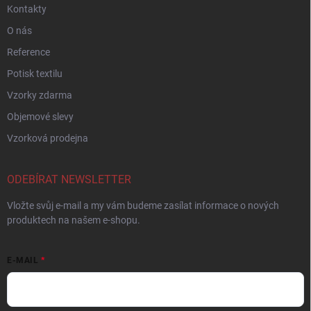
Kontakty
O nás
Reference
Potisk textilu
Vzorky zdarma
Objemové slevy
Vzorková prodejna
ODEBÍRAT NEWSLETTER
Vložte svůj e-mail a my vám budeme zasílat informace o nových
produktech na našem e-shopu.
E-MAIL