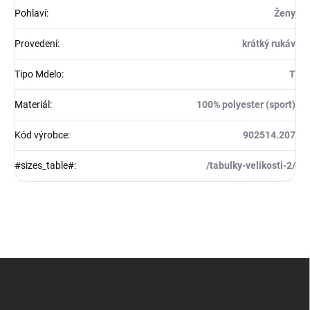
Pohlaví
:
Ženy
Provedení
:
krátký rukáv
Tipo Mdelo
:
T
Materiál
:
100% polyester (sport)
Kód výrobce
:
902514.207
#sizes_table#
:
/tabulky-velikosti-2/
Z
á
p