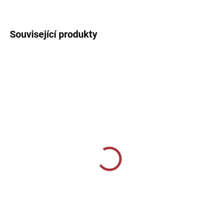
DETAILNÍ INFORMACE
Související produkty
SKLADEM U VÝROBCE
SKLADEM U VÝROBCE
Sportovní štulpny Joma
Sportovní štulpny Joma
Classic II - světle modrá
Premier II - zelená/černá
219 Kč
269 Kč
od
Detail
Detail