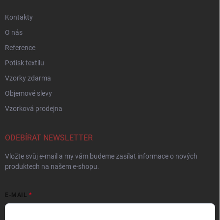
Kontakty
O nás
Reference
Potisk textilu
Vzorky zdarma
Objemové slevy
Vzorková prodejna
ODEBÍRAT NEWSLETTER
Vložte svůj e-mail a my vám budeme zasílat informace o nových
produktech na našem e-shopu.
E-MAIL