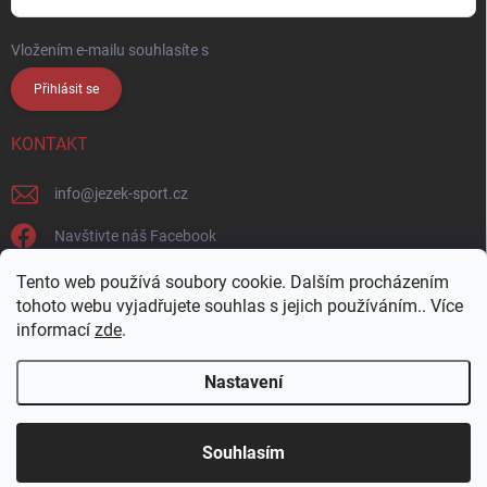
Vložením e-mailu souhlasíte s
podmínkami ochrany osobních údajů
Přihlásit se
KONTAKT
info
@
jezek-sport.cz
Navštivte náš Facebook
jezek_sport_np/
Tento web používá soubory cookie. Dalším procházením
tohoto webu vyjadřujete souhlas s jejich používáním.. Více
informací
zde
.
Nastavení
Copyright 2026
Ježek sport s.r.o.
. Všechna práva vyhrazena.
Upravit
nastavení cookies
Přijďte si vybrat osobně! Široká nabídka materiálů a
Souhlasím
barev na naší vzorkovně v Nové Pace.
Vytvořil Shoptet