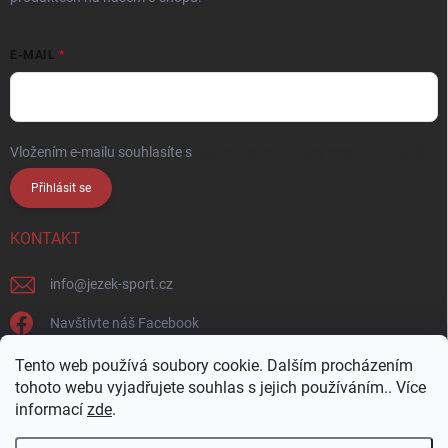
E-MAIL
Vložením e-mailu souhlasíte s
podmínkami ochrany osobních údajů
Přihlásit se
KONTAKT
info
@
jezek-sport.cz
Navštivte náš Facebook
jezek_sport_np/
Tento web používá soubory cookie. Dalším procházením
tohoto webu vyjadřujete souhlas s jejich používáním.. Více
informací
zde
.