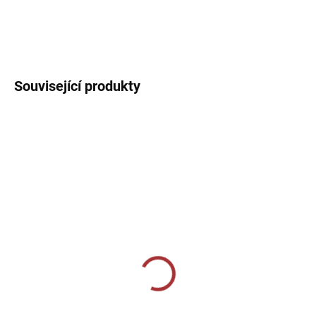
Sportovní dres s kulatým límečkem, lehký, prodyšný s technologií
pro rychlý odvod potu sportovce.
DETAILNÍ INFORMACE
Související produkty
SKLADEM U VÝROBCE
SKLADEM U VÝROBCE
Sportovní štulpny Joma
Sportovní štulpny Joma
Premier II - černá/bílá
Classic II - tmavě modrá
269 Kč
219 Kč
od