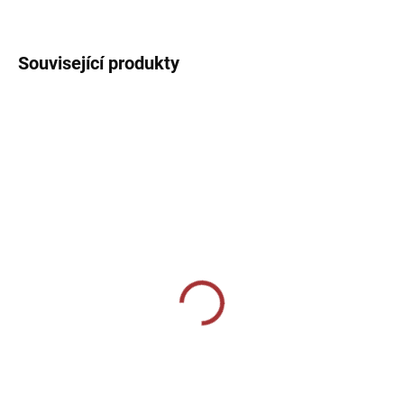
DETAILNÍ INFORMACE
Související produkty
SKLADEM U VÝROBCE
SKLADEM U VÝROBCE
Sportovní štulpny Joma
Sportovní štulpny Joma
Calcio - červená/bílá
Premier II - žlutá/černá
239 Kč
229 Kč
Detail
Detail