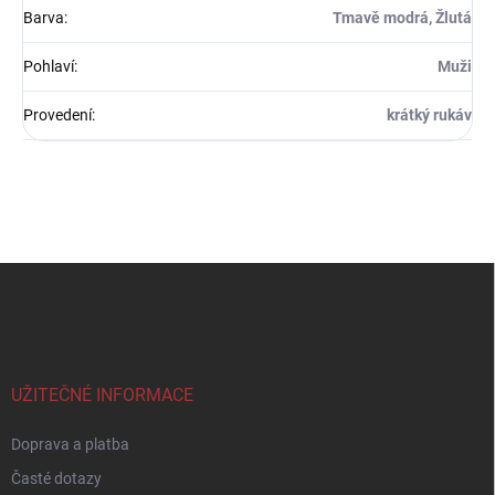
Barva
:
Tmavě modrá, Žlutá
Pohlaví
:
Muži
Provedení
:
krátký rukáv
Z
á
p
a
t
í
UŽITEČNÉ INFORMACE
Doprava a platba
Časté dotazy