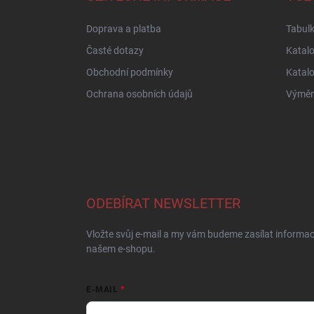
t
í
Doprava a platba
Tabulk
Časté dotazy
Katal
Obchodní podmínky
Katal
Ochrana osobních údajů
Výměna
ODEBÍRAT NEWSLETTER
Vložte svůj e-mail a my vám budeme zasílat informa
našem e-shopu.
E-MAIL