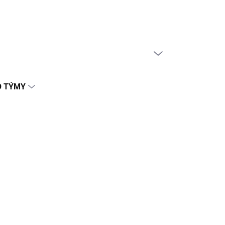
PRÁZDNÝ KOŠÍK
NÁKUPNÍ
KOŠÍK
O TÝMY