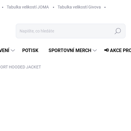
Tabulka velikostí JOMA
Tabulka velikostí Givova
Hledat
VENÍ
POTISK
SPORTOVNÍ MERCH
📢 AKCE PR
ORT HOODED JACKET
od
409 Kč
Měrná
ZVOLTE VARIANTU
cena:
VELIKOST