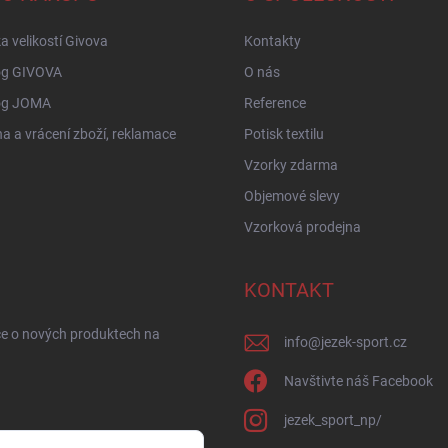
a velikostí Givova
Kontakty
og GIVOVA
O nás
og JOMA
Reference
 a vrácení zboží, reklamace
Potisk textilu
Vzorky zdarma
Objemové slevy
Vzorková prodejna
KONTAKT
ce o nových produktech na
info
@
jezek-sport.cz
Navštivte náš Facebook
jezek_sport_np/