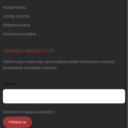
Potisk textilu
Vzorky zdarma
Objemové slevy
Vzorková prodejna
ODEBÍRAT NEWSLETTER
Vložte svůj e-mail a my vám budeme zasílat informace o nových
produktech na našem e-shopu.
E-MAIL
Vložením e-mailu souhlasíte s
podmínkami ochrany osobních údajů
Přihlásit se