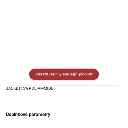
Detail
Elastické trenky Joma Academy -
vynikající pod zápasové trenky
Elastické triko s dlouhým
nebo pod tréninkové oblečení.
rukávem Joma Academy -
vynikající pod zápasový dres
nebo pod tréninkové oblečení.
Zobrazit všechny související produkty
JACKET15% POLIAMMIDE
Doplňkové parametry