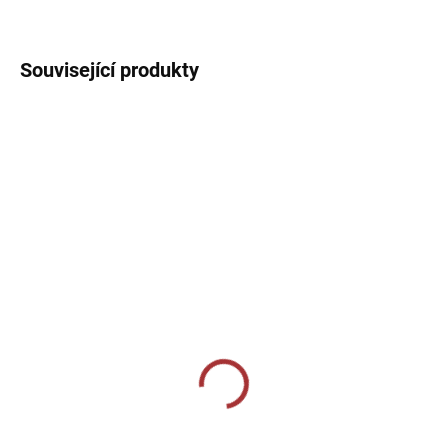
DETAILNÍ INFORMACE
Související produkty
10-14 DNÍ
10-14 DNÍ
Termotriko Joma
Termo elasťáky Joma
Academy - fluo
Academy - zelená
tyrkysová
549 Kč
599 Kč
Detail