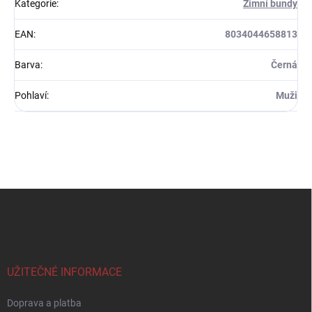
Kategorie
:
Zimní bundy
EAN
:
8034044658813
Barva
:
Černá
Pohlaví
:
Muži
Z
á
p
a
t
í
UŽITEČNÉ INFORMACE
Doprava a platba