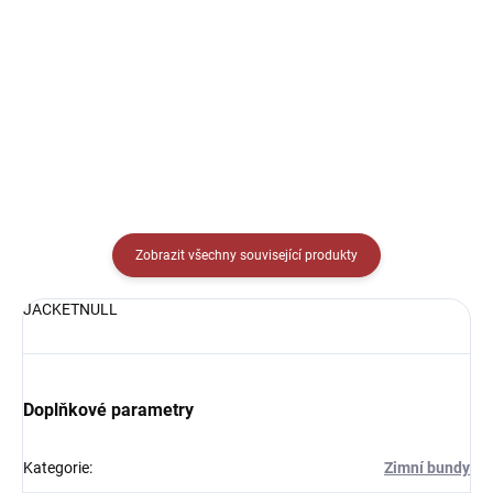
rukávem Joma Academy -
rukávem Joma Academy -
vynikající pod zápasový dres
vynikající pod zápasový dres
nebo pod tréninkové oblečení.
nebo pod tréninkové oblečení.
Zobrazit všechny související produkty
JACKETNULL
Doplňkové parametry
Kategorie
:
Zimní bundy