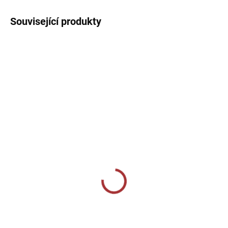
Související produkty
10-14 DNÍ
10-14 DNÍ
Termotriko Joma
Termotriko Joma
Academy - zelená
Academy - fluo růžová
599 Kč
599 Kč
Detail
Detail
Elastické triko s dlouhým
Elastické triko s dlouhým