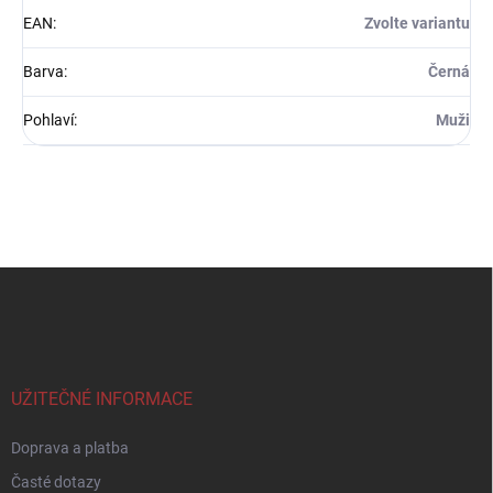
EAN
:
Zvolte variantu
Barva
:
Černá
Pohlaví
:
Muži
Z
á
p
a
t
í
UŽITEČNÉ INFORMACE
Doprava a platba
Časté dotazy