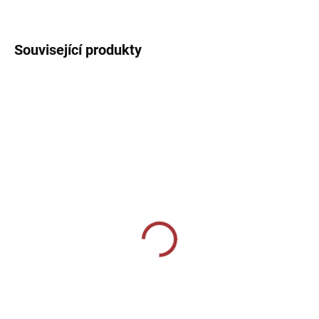
DETAILNÍ INFORMACE
Související produkty
SKLADEM U VÝROBCE
SKLADEM U VÝROBCE
Sportovní tepláky Joma
COMBI PREMIUM LONG
Elba (slim-fit) - šedý
PANTS NAVY BLUE
melír
869 Kč
869 Kč
Detail