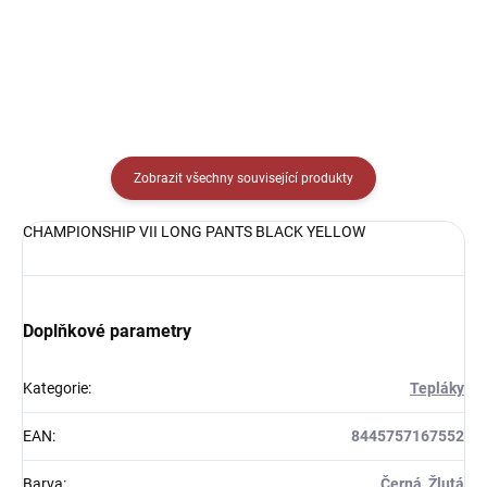
Detail
Detail
Zobrazit všechny související produkty
CHAMPIONSHIP VII LONG PANTS BLACK YELLOW
Doplňkové parametry
Kategorie
:
Tepláky
EAN
:
8445757167552
Barva
:
Černá, Žlutá