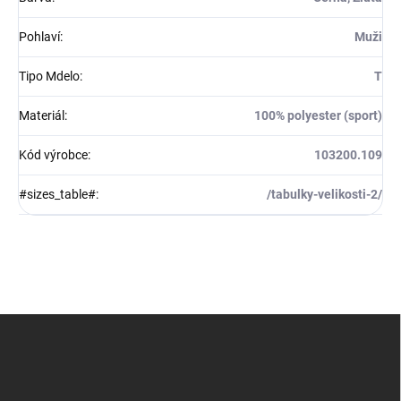
Pohlaví
:
Muži
Tipo Mdelo
:
T
Materiál
:
100% polyester (sport)
Kód výrobce
:
103200.109
#sizes_table#
:
/tabulky-velikosti-2/
Z
á
p
a