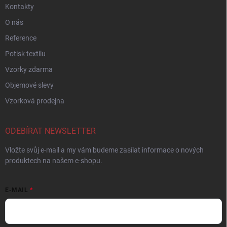
Kontakty
O nás
Reference
Potisk textilu
Vzorky zdarma
Objemové slevy
Vzorková prodejna
ODEBÍRAT NEWSLETTER
Vložte svůj e-mail a my vám budeme zasílat informace o nových
produktech na našem e-shopu.
E-MAIL