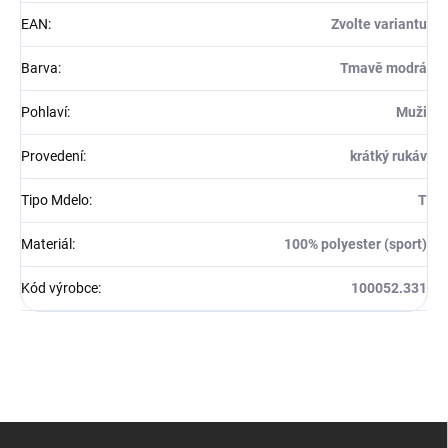
EAN
:
Zvolte variantu
Barva
:
Tmavě modrá
Pohlaví
:
Muži
Provedení
:
krátký rukáv
Tipo Mdelo
:
T
Materiál
:
100% polyester (sport)
Kód výrobce
:
100052.331
Z