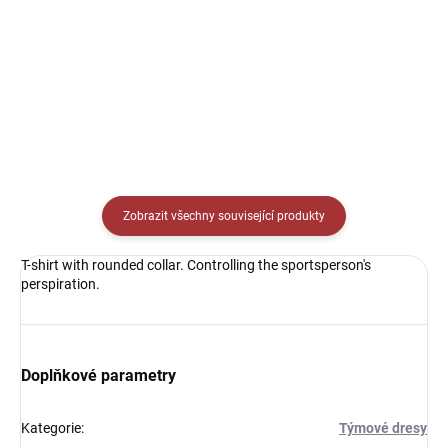
269 Kč
od
Detail
Detail
Zobrazit všechny související produkty
T-shirt with rounded collar. Controlling the sportsperson's
perspiration.
Doplňkové parametry
Kategorie
:
Týmové dresy