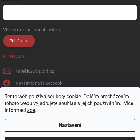
Vložením e-mailu souhlasíte s
podmínkami ochrany osobních údajů
Přihlásit se
KONTAKT
info
@
jezek-sport.cz
Navštivte náš Facebook
jezek_sport_np/
Tento web používá soubory cookie. Dalším procházením
tohoto webu vyjadřujete souhlas s jejich používáním.. Více
informací
zde
.
Nastavení
Copyright 2026
Ježek sport s.r.o.
. Všechna práva vyhrazena.
Upravit