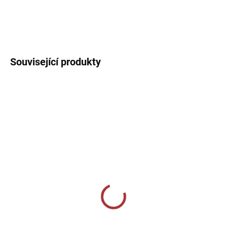
Sportovní triko s kulatým límečkem. Jednoduché sportovní triko
ideální na trénink, případně jako soutěžní dres.
DETAILNÍ INFORMACE
Související produkty
MOMENTÁLNĚ VYPRODÁNO
SKLADEM U VÝROBCE
Sportovní štulpny Givova
Sportovní štulpny Joma
bezponožkové - vínová
Premier II - červená/
černá
159 Kč