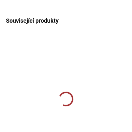
DETAILNÍ INFORMACE
Související produkty
SKLADEM U VÝROBCE
SKLADEM U VÝROBCE
CALZA ALLENAMENTO
Sportovní štulpny Givova
- vínová
239 Kč
239 Kč
Detail
Detail