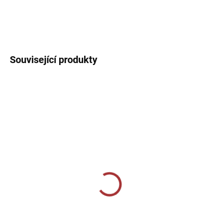
Sportovní dres s kulatým límečkem, lehký, prodyšný s technologií
pro rychlý odvod potu sportovce.
DETAILNÍ INFORMACE
Související produkty
MOMENTÁLNĚ VYPRODÁNO
SKLADEM U VÝROBCE
Sportovní štulpny Givova
Sportovní štulpny Joma
bezponožkové - vínová
Premier II - žlutá/černá
159 Kč
269 Kč
od