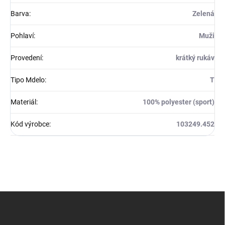
Barva
:
Zelená
Pohlaví
:
Muži
Provedení
:
krátký rukáv
Tipo Mdelo
:
T
Materiál
:
100% polyester (sport)
Kód výrobce
:
103249.452
Z
á
p