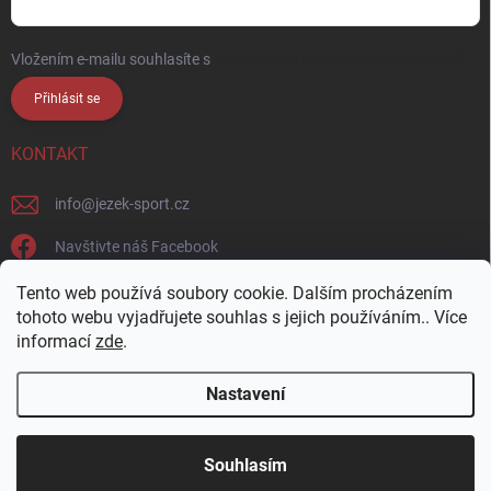
Vložením e-mailu souhlasíte s
podmínkami ochrany osobních údajů
Přihlásit se
KONTAKT
info
@
jezek-sport.cz
Navštivte náš Facebook
jezek_sport_np/
Tento web používá soubory cookie. Dalším procházením
tohoto webu vyjadřujete souhlas s jejich používáním.. Více
informací
zde
.
Nastavení
Copyright 2026
Ježek sport s.r.o.
. Všechna práva vyhrazena.
Upravit
nastavení cookies
Přijďte si vybrat osobně! Široká nabídka materiálů a
Souhlasím
barev na naší vzorkovně v Nové Pace.
Vytvořil Shoptet