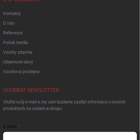
Kontakty
O nás
Reference
Potisk textilu
Vzorky zdarma
Objemové slevy
Vzorková prodejna
ODEBÍRAT NEWSLETTER
Vložte svůj e-mail a my vám budeme zasílat informace o nových
produktech na našem e-shopu.
E-MAIL