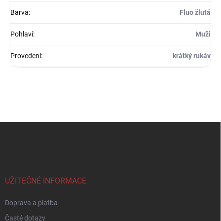
Barva
:
Fluo žlutá
Pohlaví
:
Muži
Provedení
:
krátký rukáv
Z
á
p
a
t
í
UŽITEČNÉ INFORMACE
Doprava a platba
Časté dotazy