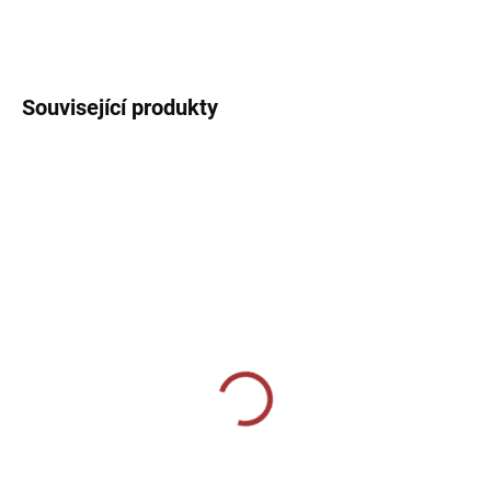
DETAILNÍ INFORMACE
Související produkty
MOMENTÁLNĚ VYPRODÁNO
SKLADEM U VÝROBCE
Sportovní štulpny Givova
Sportovní štulpny Joma
bezponožkové - zelená
Calcio - zelená/bílá
159 Kč
239 Kč
od