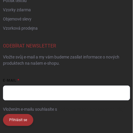
Potisk textilu
Vzorky zdarma
Objemové slevy
Vzorková prodejna
ODEBÍRAT NEWSLETTER
Vložte svůj e-mail a my vám budeme zasílat informace o nových
produktech na našem e-shopu.
E-MAIL
Vložením e-mailu souhlasíte s
podmínkami ochrany osobních údajů
Přihlásit se