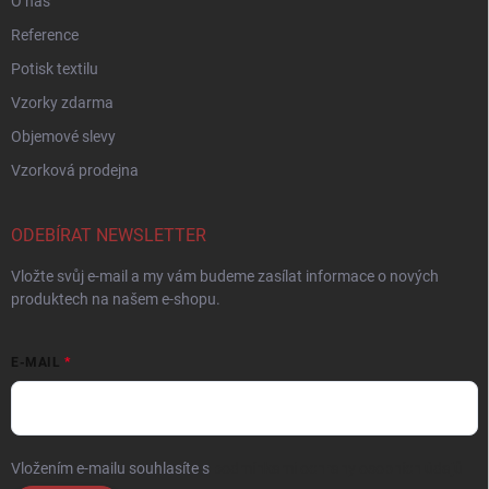
O nás
Reference
Potisk textilu
Vzorky zdarma
Objemové slevy
Vzorková prodejna
ODEBÍRAT NEWSLETTER
Vložte svůj e-mail a my vám budeme zasílat informace o nových
produktech na našem e-shopu.
E-MAIL
Vložením e-mailu souhlasíte s
podmínkami ochrany osobních údajů