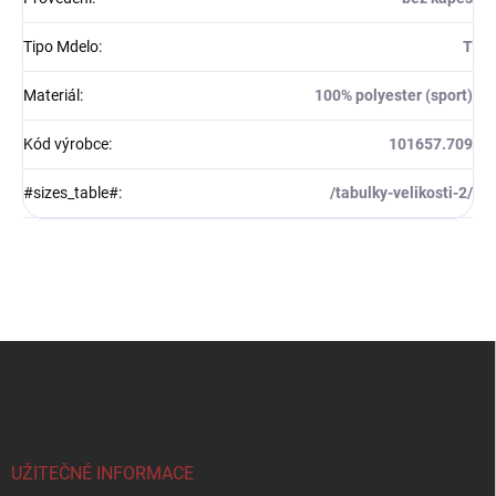
Tipo Mdelo
:
T
Materiál
:
100% polyester (sport)
Kód výrobce
:
101657.709
#sizes_table#
:
/tabulky-velikosti-2/
Z
á
p
a
t
í
UŽITEČNÉ INFORMACE