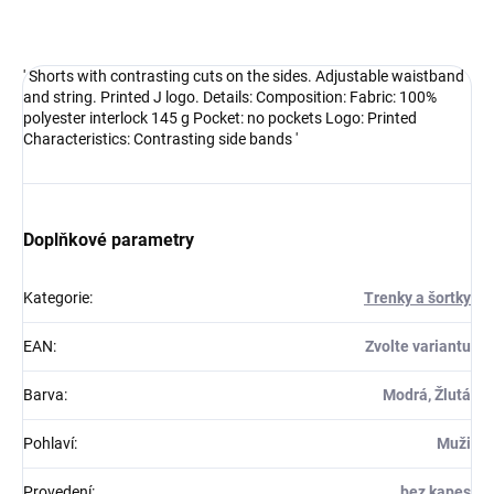
DETAILNÍ INFORMACE
' Shorts with contrasting cuts on the sides. Adjustable waistband
and string. Printed J logo. Details: Composition: Fabric: 100%
polyester interlock 145 g Pocket: no pockets Logo: Printed
Characteristics: Contrasting side bands '
Doplňkové parametry
Kategorie
:
Trenky a šortky
EAN
:
Zvolte variantu
Barva
:
Modrá, Žlutá
Pohlaví
:
Muži
Provedení
:
bez kapes