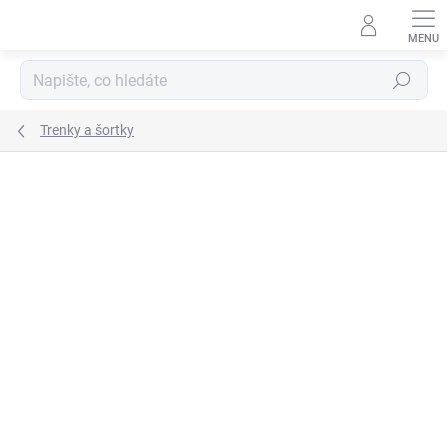
Přejít
na
obsah
Hledat
Trenky a šortky
ZNAČKA:
JOMA