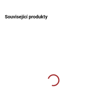
DETAILNÍ INFORMACE
Související produkty
SKLADEM U VÝROBCE
SKLADEM U VÝROBCE
Sportovní štulpny Givova
Sportovní štulpny Joma
- tmavě šedá
Classic II - fialová
239 Kč
219 Kč
Detail
Detail