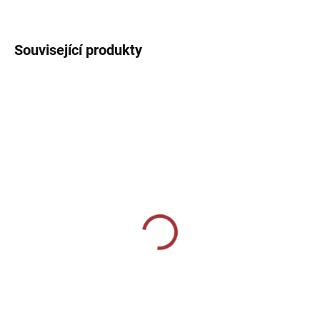
DETAILNÍ INFORMACE
Související produkty
SKLADEM U VÝROBCE
SKLADEM U VÝROBCE
Elasťáky Givova Skin -
Elasťáky Givova Skin -
černá
bílá
369 Kč
369 Kč
Detail
Detail