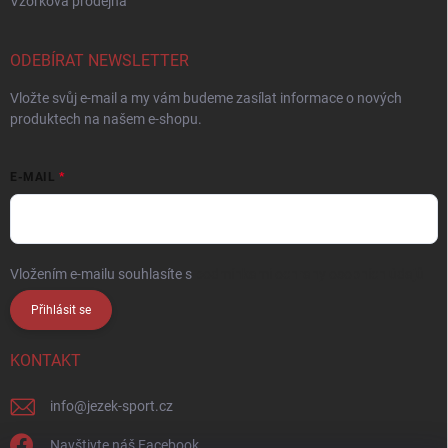
Vzorková prodejna
ODEBÍRAT NEWSLETTER
Vložte svůj e-mail a my vám budeme zasílat informace o nových
produktech na našem e-shopu.
E-MAIL
Vložením e-mailu souhlasíte s
podmínkami ochrany osobních údajů
Přihlásit se
KONTAKT
info
@
jezek-sport.cz
Navštivte náš Facebook