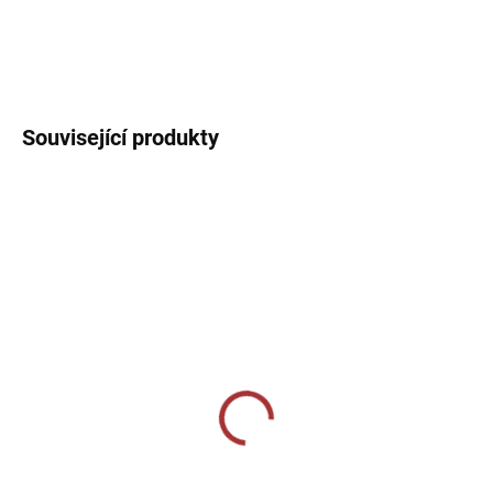
DETAILNÍ INFORMACE
Související produkty
SKLADEM U VÝROBCE
SKLADEM U VÝROBCE
Fantasy 147-černá
Tréninkové triko 124-
mátová
189 Kč
229 Kč