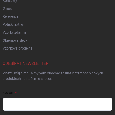
Kontakty
O nás
Reference
Potisk textilu
Vzorky zdarma
Objemové slevy
Vzorková prodejna
ODEBÍRAT NEWSLETTER
Vložte svůj e-mail a my vám budeme zasílat informace o nových
produktech na našem e-shopu.
E-MAIL