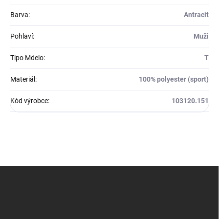
Barva
:
Antracit
Pohlaví
:
Muži
Tipo Mdelo
:
T
Materiál
:
100% polyester (sport)
Kód výrobce
:
103120.151
Z
á
p
a
t