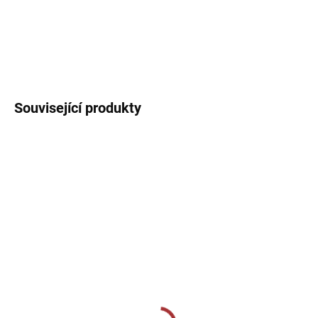
DETAILNÍ INFORMACE
Související produkty
SKLADEM U VÝROBCE
SKLADEM U VÝROBCE
Dámské sportovní
Sportovní trenýrky s
trenýrky Joma Maxi -
kapsami Joma Open III -