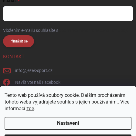
E-MAIL
Vložením e-mailu souhlasíte s
podmínkami ochrany osobních údajů
Přihlásit se
KONTAKT
info
@
jezek-sport.cz
Navštivte náš Facebook
jezek_sport_np/
Tento web používá soubory cookie. Dalším procházením
tohoto webu vyjadřujete souhlas s jejich používáním.. Více
informací
zde
.
Nastavení
Copyright 2026
Ježek sport s.r.o.
. Všechna práva vyhrazena.
Upravit