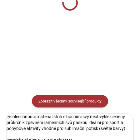
červená/bílá
tmavě modrá/bílá
399 Kč
649 Kč
Detail
Detail
Sportovní trenýrky s kapsami. Pro
sportovce nebo trénéry, kteří
potřebují kapsy.
Zobrazit všechny související produkty
rychleschnoucí materiál střih s bočními švy neobvykle členěný
průkrčník zpevnění ramenních švů páskou ideální pro sport a
pohybové aktivity vhodné pro sublimační potisk (světlé barvy)