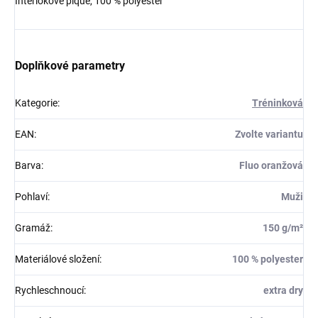
Interlokové pique, 100 % polyester
Doplňkové parametry
Kategorie
:
Tréninková
EAN
:
Zvolte variantu
Barva
:
Fluo oranžová
Pohlaví
:
Muži
Gramáž
:
150 g/m²
Materiálové složení
:
100 % polyester
Rychleschnoucí
:
extra dry