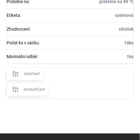
Pratelné na
:
pratelné na 40 °C
Etiketa
:
saténová
Zhodnocení
:
sítotisk
Počet ks v sáčku
:
10ks
Minimální odběr
:
1ks
sizeChart
productCard
Z