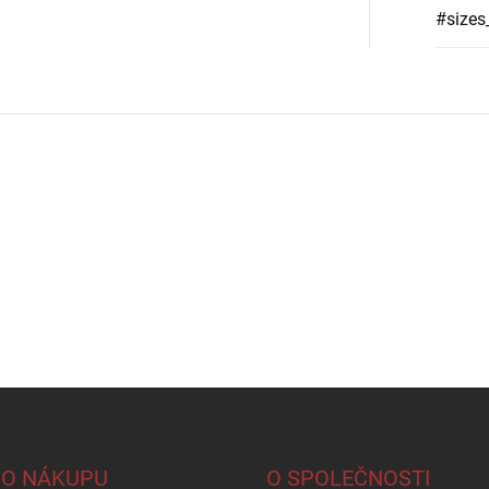
#sizes
 O NÁKUPU
O SPOLEČNOSTI