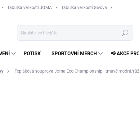
Tabulka velikostí JOMA
Tabulka velikostí Givova
Hledat
VENÍ
POTISK
SPORTOVNÍ MERCH
📢 AKCE PR
vy
Tepláková souprava Joma Eco Championship - tmavě modrá/rů
od
849 Kč
Měrná
ZVOLTE VARIANTU
cena:
VELIKOST