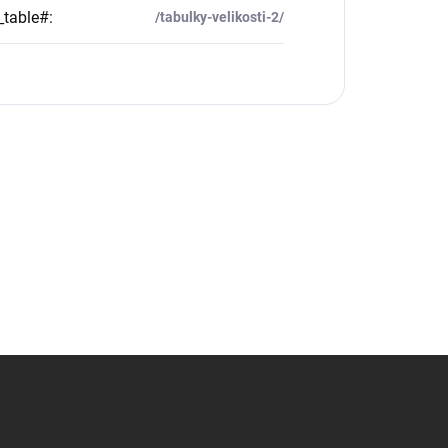
_table#
:
/tabulky-velikosti-2/