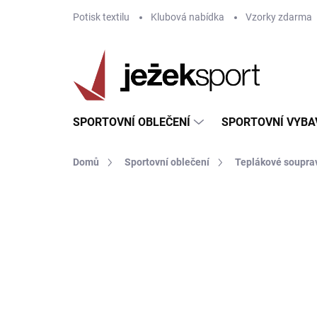
Přejít
Potisk textilu
Klubová nabídka
Vzorky zdarma
na
obsah
SPORTOVNÍ OBLEČENÍ
SPORTOVNÍ VYBA
Domů
Sportovní oblečení
Teplákové soupra
ZNAČKA:
JOMA