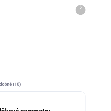
Další
produkt
OBCE
SKLADEM U VÝROBCE
Fantasy 147-černá
189 Kč
Detail
l
dobné (10)