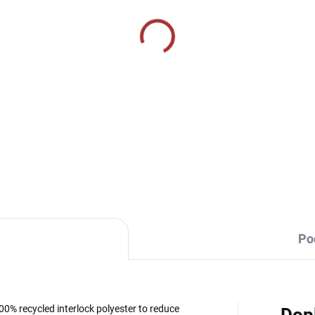
SKLADEM U VÝROBCE
SKLADEM U VÝR
mské bavlněné triko
Tréninkové triko 124-
4-khaki
černá
9 Kč
229 Kč
od
Detail
Detai
Po
0% recycled interlock polyester to reduce