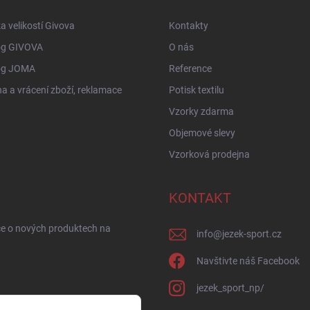
a velikostí Givova
Kontakty
og GIVOVA
O nás
og JOMA
Reference
 a vrácení zboží, reklamace
Potisk textilu
Vzorky zdarma
Objemové slevy
Vzorková prodejna
KONTAKT
ce o nových produktech na
info
@
jezek-sport.cz
Navštivte náš Facebook
jezek_sport_np/