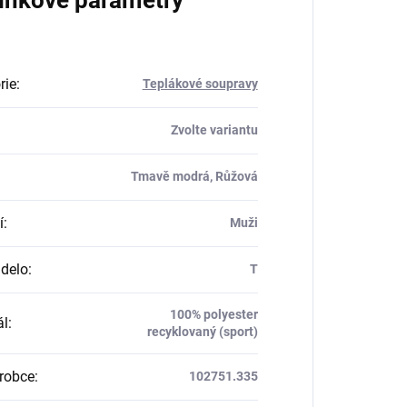
lňkové parametry
rie
:
Teplákové soupravy
Zvolte variantu
Tmavě modrá, Růžová
í
:
Muži
delo
:
T
100% polyester
ál
:
recyklovaný (sport)
robce
:
102751.335