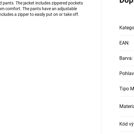
Dop
d pants. The jacket includes zippered pockets
um comfort. The pants have an adjustable
cludes a zipper to easily put on or take off.
Katego
EAN
:
Barva
:
Pohlav
Tipo M
Materi
Kód vý