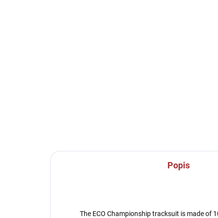
SKLADEM U VÝROBCE
Fantasy 147-mátová
Dá
13
189 Kč
22
Detail
Popis
The ECO Championship tracksuit is made of 10